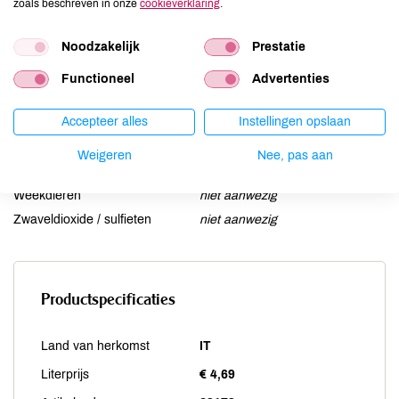
zoals beschreven in onze
cookieverklaring
.
Lupine
niet aanwezig
Mosterd
niet aanwezig
Noodzakelijk
Prestatie
Noten
niet aanwezig
Functioneel
Advertenties
Schaaldieren
niet aanwezig
Selderij
niet aanwezig
Accepteer alles
Instellingen opslaan
Sesam
niet aanwezig
Soja
niet aanwezig
Weigeren
Nee, pas aan
Vis
niet aanwezig
Weekdieren
niet aanwezig
Zwaveldioxide / sulfieten
niet aanwezig
Productspecificaties
Land van herkomst
IT
Literprijs
€ 4,69