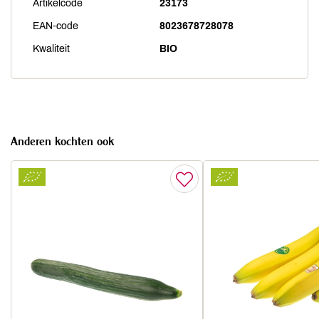
Artikelcode
23173
EAN-code
8023678728078
Kwaliteit
BIO
Anderen kochten ook