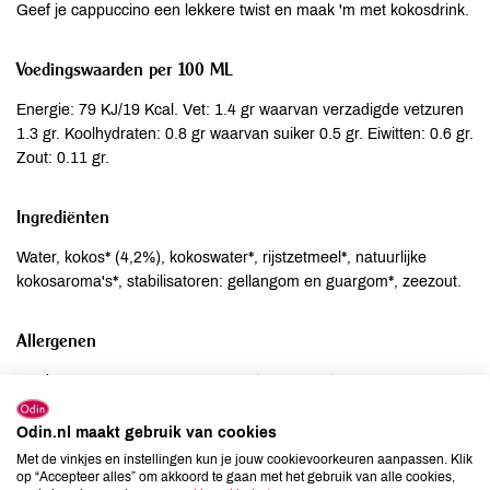
Geef je cappuccino een lekkere twist en maak 'm met kokosdrink.
Voedingswaarden per 100 ML
Energie: 79 KJ/19 Kcal. Vet: 1.4 gr waarvan verzadigde vetzuren
1.3 gr. Koolhydraten: 0.8 gr waarvan suiker 0.5 gr. Eiwitten: 0.6 gr.
Zout: 0.11 gr.
Ingrediënten
Water, kokos* (4,2%), kokoswater*, rijstzetmeel*, natuurlijke
kokosaroma's*, stabilisatoren: gellangom en guargom*, zeezout.
Allergenen
Aardnoten
niet aanwezig
Ei
niet aanwezig
Odin.nl maakt gebruik van cookies
Gluten
niet aanwezig
Met de vinkjes en instellingen kun je jouw cookievoorkeuren aanpassen. Klik
Lactose
niet aanwezig
op “Accepteer alles” om akkoord te gaan met het gebruik van alle cookies,