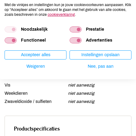
Ei
niet aanwezig
Met de vinkjes en instellingen kun je jouw cookievoorkeuren aanpassen. Klik
op “Accepteer alles” om akkoord te gaan met het gebruik van alle cookies,
Gluten
niet aanwezig
zoals beschreven in onze
cookieverklaring
.
Lactose
niet aanwezig
Lupine
Noodzakelijk
niet aanwezig
Prestatie
Mosterd
niet aanwezig
Functioneel
Advertenties
Noten
niet aanwezig
Schaaldieren
niet aanwezig
Accepteer alles
Instellingen opslaan
Selderij
niet aanwezig
Weigeren
Nee, pas aan
Sesam
niet aanwezig
Soja
niet aanwezig
Vis
niet aanwezig
Weekdieren
niet aanwezig
Zwaveldioxide / sulfieten
niet aanwezig
Productspecificaties