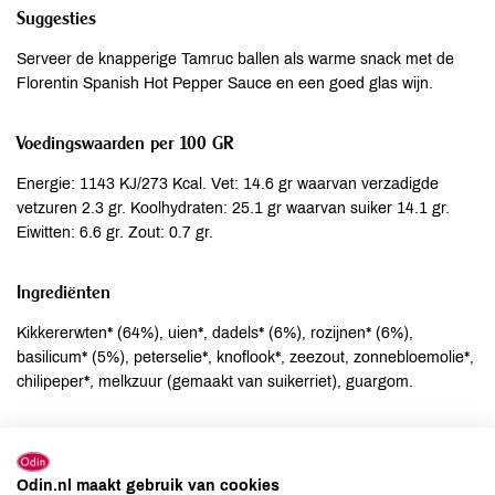
Suggesties
Serveer de knapperige Tamruc ballen als warme snack met de
Florentin Spanish Hot Pepper Sauce en een goed glas wijn.
Voedingswaarden per 100 GR
Energie: 1143 KJ/273 Kcal. Vet: 14.6 gr waarvan verzadigde
vetzuren 2.3 gr. Koolhydraten: 25.1 gr waarvan suiker 14.1 gr.
Eiwitten: 6.6 gr. Zout: 0.7 gr.
Ingrediënten
Kikkererwten* (64%), uien*, dadels* (6%), rozijnen* (6%),
basilicum* (5%), peterselie*, knoflook*, zeezout, zonnebloemolie*,
chilipeper*, melkzuur (gemaakt van suikerriet), guargom.
Allergenen
Aardnoten
niet aanwezig
Odin.nl maakt gebruik van cookies