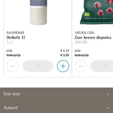
RAUWPOWER
NATURAL COOL
Oerkefir 1l
Zure kersen diepvries
1 LI
300 GR
prijs
€ 4,19
prijs
ledenprijs
€ 3,55
ledenprijs
Doe mee
Actueel