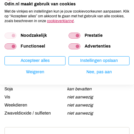
Odin.nl maakt gebruik van cookies
Aardnoten
niet aanwezig
Met de vinkjes en instellingen kun je jouw cookievoorkeuren aanpassen. Klik
op “Accepteer alles” om akkoord te gaan met het gebruik van alle cookies,
Ei
niet aanwezig
zoals beschreven in onze
cookieverklaring
.
Gluten
aanwezig
Lactose
niet aanwezig
Noodzakelijk
Prestatie
Lupine
niet aanwezig
Functioneel
Advertenties
Mosterd
aanwezig
Noten
kan bevatten
Accepteer alles
Instellingen opslaan
Schaaldieren
niet aanwezig
Weigeren
Nee, pas aan
Selderij
aanwezig
Sesam
niet aanwezig
Soja
kan bevatten
Vis
niet aanwezig
Weekdieren
niet aanwezig
Zwaveldioxide / sulfieten
niet aanwezig