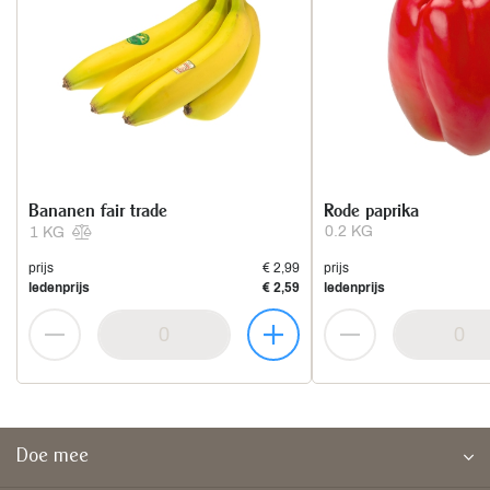
Bananen fair trade
Rode paprika
0.2 KG
1 KG
prijs
€ 2,99
prijs
ledenprijs
€ 2,59
ledenprijs
Doe mee