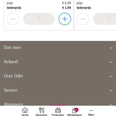
prijs
€ 2,29
prijs
ledenprijs
€ 1,99
ledenprijs
Doe mee
Actueel
Over Odin
Service
Algemeen
0
Meer
Home
Recepten
Producten
Winkelmand