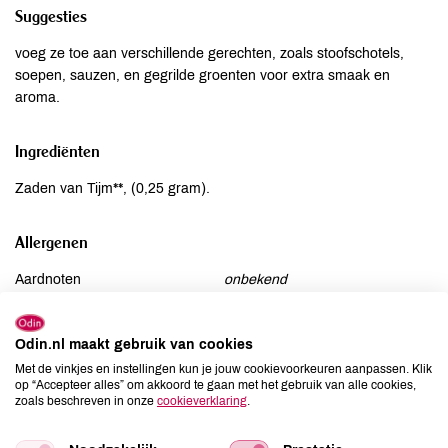
Suggesties
voeg ze toe aan verschillende gerechten, zoals stoofschotels,
soepen, sauzen, en gegrilde groenten voor extra smaak en
aroma.
Ingrediënten
Zaden van Tijm**, (0,25 gram).
Allergenen
Aardnoten
onbekend
Ei
onbekend
Gluten
onbekend
Odin.nl maakt gebruik van cookies
Lactose
onbekend
Met de vinkjes en instellingen kun je jouw cookievoorkeuren aanpassen. Klik
op “Accepteer alles” om akkoord te gaan met het gebruik van alle cookies,
Lupine
onbekend
zoals beschreven in onze
cookieverklaring
.
Mosterd
onbekend
Noten
onbekend