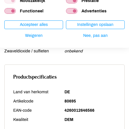
Noodzakelijk
Prestatie
Schaaldieren
onbekend
Functioneel
Advertenties
Selderij
onbekend
Sesam
onbekend
Accepteer alles
Instellingen opslaan
Soja
onbekend
Vis
Weigeren
onbekend
Nee, pas aan
Weekdieren
onbekend
Zwaveldioxide / sulfieten
onbekend
Productspecificaties
Land van herkomst
DE
Artikelcode
80695
EAN-code
4260012646566
Kwaliteit
DEM