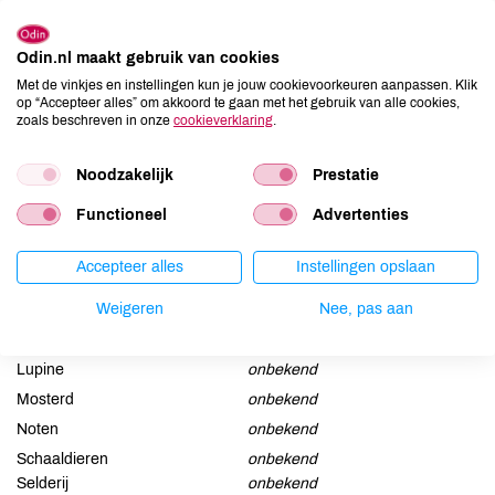
Suggesties
1,25 gram, genoeg voor minimaal 100 planten.
Odin.nl maakt gebruik van cookies
Met de vinkjes en instellingen kun je jouw cookievoorkeuren aanpassen. Klik
op “Accepteer alles” om akkoord te gaan met het gebruik van alle cookies,
Ingrediënten
zoals beschreven in onze
cookieverklaring
.
Zaden van goudsbloem: Calendula officinalis**.
Noodzakelijk
Prestatie
Allergenen
Functioneel
Advertenties
Aardnoten
onbekend
Accepteer alles
Instellingen opslaan
Ei
onbekend
Weigeren
Nee, pas aan
Gluten
onbekend
Lactose
onbekend
Lupine
onbekend
Mosterd
onbekend
Noten
onbekend
Schaaldieren
onbekend
Selderij
onbekend