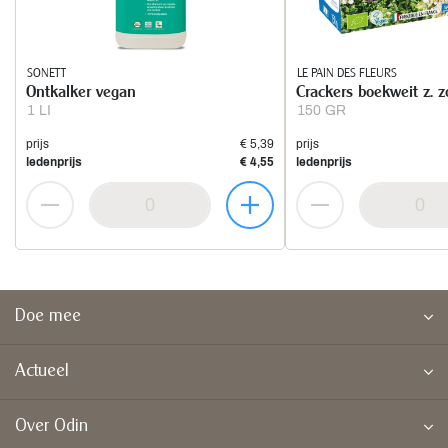
SONETT
LE PAIN DES FLEURS
Ontkalker vegan
Crackers boekweit z. z
1 LI
150 GR
prijs
€ 5,39
prijs
ledenprijs
€ 4,55
ledenprijs
Doe mee
Actueel
Over Odin