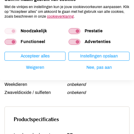
Gluten
onbekend
Met de vinkjes en instellingen kun je jouw cookievoorkeuren aanpassen. Klik
op “Accepteer alles” om akkoord te gaan met het gebruik van alle cookies,
Lactose
onbekend
zoals beschreven in onze
cookieverklaring
.
Lupine
onbekend
Mosterd
onbekend
Noodzakelijk
Prestatie
Noten
onbekend
Functioneel
Advertenties
Schaaldieren
onbekend
Selderij
onbekend
Accepteer alles
Instellingen opslaan
Sesam
onbekend
Weigeren
Nee, pas aan
Soja
onbekend
Vis
onbekend
Weekdieren
onbekend
Zwaveldioxide / sulfieten
onbekend
Productspecificaties