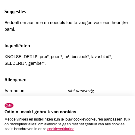
Suggesties
Bedoelt om aan mie en noedels toe te voegen voor een heerlijke
bami.
Ingrediënten
KNOLSELDERIJ*, prei*, peen*, ui*, bieslook*, lavasblad*,
SELDERIJ*, gember*.
Allergenen
Aardnoten
niet aanwezig
Ei
niet aanwezig
Gluten
niet aanwezig
Odin.nl maakt gebruik van cookies
Lactose
niet aanwezig
Met de vinkjes en instellingen kun je jouw cookievoorkeuren aanpassen. Klik
Lupine
niet aanwezig
op “Accepteer alles” om akkoord te gaan met het gebruik van alle cookies,
zoals beschreven in onze
cookieverklaring
.
Mosterd
niet aanwezig