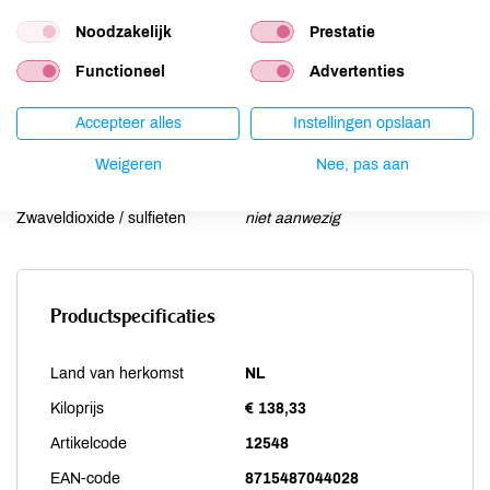
Noten
niet aanwezig
Noodzakelijk
Prestatie
Schaaldieren
niet aanwezig
Selderij
aanwezig
Functioneel
Advertenties
Sesam
niet aanwezig
Accepteer alles
Instellingen opslaan
Soja
niet aanwezig
Vis
niet aanwezig
Weigeren
Nee, pas aan
Weekdieren
niet aanwezig
Zwaveldioxide / sulfieten
niet aanwezig
Productspecificaties
Land van herkomst
NL
Kiloprijs
€ 138,33
Artikelcode
12548
EAN-code
8715487044028