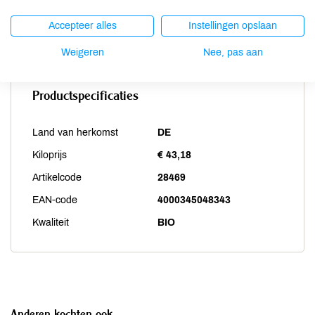
Weekdieren
niet aanwezig
Accepteer alles
Instellingen opslaan
Zwaveldioxide / sulfieten
niet aanwezig
Weigeren
Nee, pas aan
Productspecificaties
Land van herkomst
DE
Kiloprijs
€ 43,18
Artikelcode
28469
EAN-code
4000345048343
Kwaliteit
BIO
Anderen kochten ook