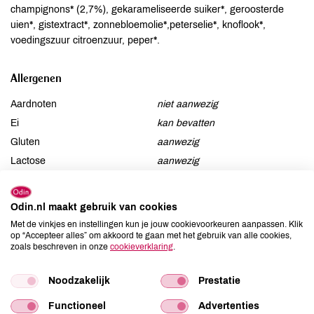
champignons* (2,7%), gekarameliseerde suiker*, geroosterde
uien*, gistextract*, zonnebloemolie*,peterselie*, knoflook*,
voedingszuur citroenzuur, peper*.
Allergenen
Aardnoten
niet aanwezig
Ei
kan bevatten
Gluten
aanwezig
Lactose
aanwezig
Lupine
niet aanwezig
Mosterd
kan bevatten
Odin.nl maakt gebruik van cookies
Noten
niet aanwezig
Met de vinkjes en instellingen kun je jouw cookievoorkeuren aanpassen. Klik
op “Accepteer alles” om akkoord te gaan met het gebruik van alle cookies,
Schaaldieren
niet aanwezig
zoals beschreven in onze
cookieverklaring
.
Selderij
kan bevatten
Sesam
niet aanwezig
Noodzakelijk
Prestatie
Soja
kan bevatten
Functioneel
Advertenties
Vis
niet aanwezig