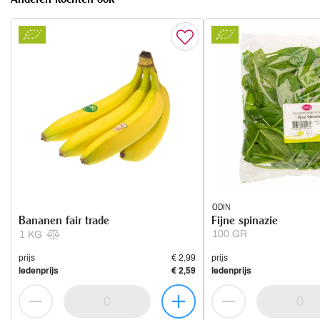
ODIN
Bananen fair trade
Fijne spinazie
100 GR
1 KG
prijs
€ 2,99
prijs
ledenprijs
€ 2,59
ledenprijs