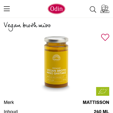
Vegan broth miso
Merk
MATTISSON
Inhoud
240 ML