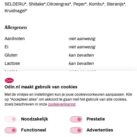
SELDERIJ*, Shiitake*,Citroengras*, Peper*, Kombu*, Steranijs*,
Kruidnagel*
Allergenen
Aardnoten
niet aanwezig
Ei
niet aanwezig
Gluten
kan bevatten
Lactose
kan bevatten
Lupine
niet aanwezig
Mosterd
niet aanwezig
Odin.nl maakt gebruik van cookies
Noten
niet aanwezig
Met de vinkjes en instellingen kun je jouw cookievoorkeuren aanpassen. Klik
Schaaldieren
kan bevatten
op “Accepteer alles” om akkoord te gaan met het gebruik van alle cookies,
Selderij
aanwezig
zoals beschreven in onze
cookieverklaring
.
Sesam
niet aanwezig
Noodzakelijk
Prestatie
Soja
aanwezig
Vis
kan bevatten
Functioneel
Advertenties
Weekdieren
niet aanwezig