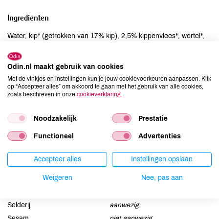
Ingrediënten
Water, kip* (getrokken van 17% kip), 2,5% kippenvlees*, wortel*,
kippenfond*, zout, SELDERIJ*, ui*, peterselie*, gistextract, foelie*,
peper*, laurier*, kruidnagel*.
Odin.nl maakt gebruik van cookies
Met de vinkjes en instellingen kun je jouw cookievoorkeuren aanpassen. Klik
Allergenen
op “Accepteer alles” om akkoord te gaan met het gebruik van alle cookies,
zoals beschreven in onze
cookieverklaring
.
Aardnoten
niet aanwezig
Ei
niet aanwezig
Noodzakelijk
Prestatie
Gluten
niet aanwezig
Functioneel
Advertenties
Lactose
niet aanwezig
Lupine
niet aanwezig
Accepteer alles
Instellingen opslaan
Mosterd
niet aanwezig
Weigeren
Nee, pas aan
Noten
niet aanwezig
Schaaldieren
niet aanwezig
Selderij
aanwezig
Sesam
niet aanwezig