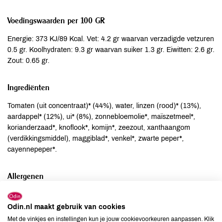
Voedingswaarden per 100 GR
Energie: 373 KJ/89 Kcal. Vet: 4.2 gr waarvan verzadigde vetzuren
0.5 gr. Koolhydraten: 9.3 gr waarvan suiker 1.3 gr. Eiwitten: 2.6 gr.
Zout: 0.65 gr.
Ingrediënten
Tomaten (uit concentraat)* (44%), water, linzen (rood)* (13%),
aardappel* (12%), ui* (8%), zonnebloemolie*, maïszetmeel*,
korianderzaad*, knoflook*, komijn*, zeezout, xanthaangom
(verdikkingsmiddel), maggiblad*, venkel*, zwarte peper*,
cayennepeper*.
Allergenen
Aardnoten
niet aanwezig
Odin.nl maakt gebruik van cookies
Ei
niet aanwezig
Met de vinkjes en instellingen kun je jouw cookievoorkeuren aanpassen. Klik
Gluten
niet aanwezig