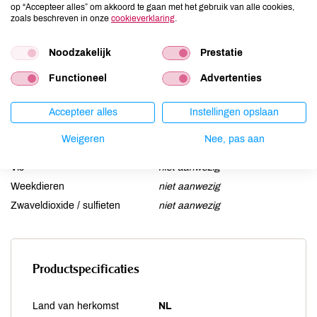
op “Accepteer alles” om akkoord te gaan met het gebruik van alle cookies,
Lactose
niet aanwezig
zoals beschreven in onze
cookieverklaring
.
Lupine
niet aanwezig
Noodzakelijk
Prestatie
Mosterd
niet aanwezig
Noten
niet aanwezig
Functioneel
Advertenties
Schaaldieren
niet aanwezig
Selderij
aanwezig
Accepteer alles
Instellingen opslaan
Sesam
niet aanwezig
Weigeren
Nee, pas aan
Soja
niet aanwezig
Vis
niet aanwezig
Weekdieren
niet aanwezig
Zwaveldioxide / sulfieten
niet aanwezig
Productspecificaties
Land van herkomst
NL