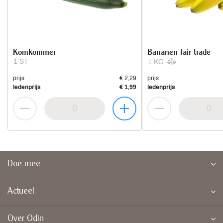
Komkommer
Bananen fair trade
1 ST
1 KG
prijs
€ 2,29
prijs
ledenprijs
€ 1,99
ledenprijs
Doe mee
Actueel
Over Odin