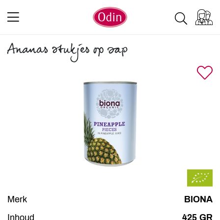
Ananas stukjes op sap
Merk
BIONA
Inhoud
425 GR