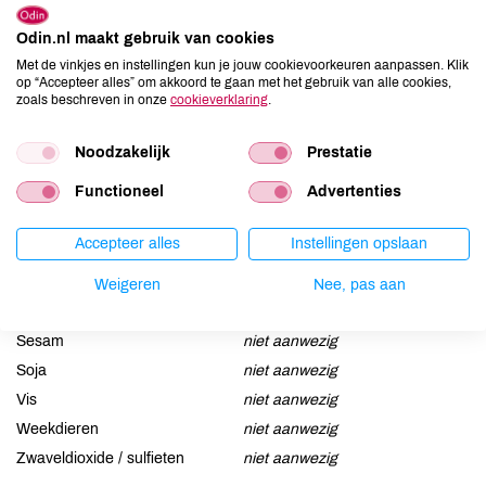
Odin.nl maakt gebruik van cookies
Allergenen
Met de vinkjes en instellingen kun je jouw cookievoorkeuren aanpassen. Klik
op “Accepteer alles” om akkoord te gaan met het gebruik van alle cookies,
Aardnoten
niet aanwezig
zoals beschreven in onze
cookieverklaring
.
Ei
niet aanwezig
Gluten
niet aanwezig
Noodzakelijk
Prestatie
Lactose
niet aanwezig
Functioneel
Advertenties
Lupine
niet aanwezig
Mosterd
niet aanwezig
Accepteer alles
Instellingen opslaan
Noten
niet aanwezig
Weigeren
Nee, pas aan
Schaaldieren
niet aanwezig
Selderij
niet aanwezig
Sesam
niet aanwezig
Soja
niet aanwezig
Vis
niet aanwezig
Weekdieren
niet aanwezig
Zwaveldioxide / sulfieten
niet aanwezig