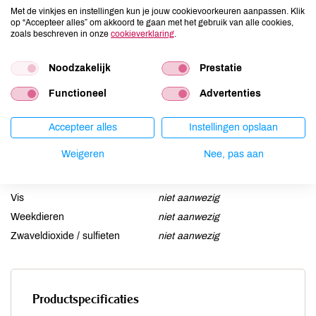
Ei
niet aanwezig
Met de vinkjes en instellingen kun je jouw cookievoorkeuren aanpassen. Klik
op “Accepteer alles” om akkoord te gaan met het gebruik van alle cookies,
Gluten
niet aanwezig
zoals beschreven in onze
cookieverklaring
.
Lactose
niet aanwezig
Lupine
Noodzakelijk
niet aanwezig
Prestatie
Mosterd
niet aanwezig
Functioneel
Advertenties
Noten
niet aanwezig
Schaaldieren
niet aanwezig
Accepteer alles
Instellingen opslaan
Selderij
niet aanwezig
Weigeren
Nee, pas aan
Sesam
niet aanwezig
Soja
niet aanwezig
Vis
niet aanwezig
Weekdieren
niet aanwezig
Zwaveldioxide / sulfieten
niet aanwezig
Productspecificaties