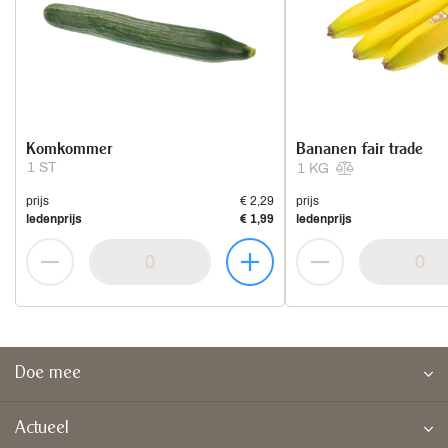
Komkommer
Bananen fair trade
1 ST
1 KG
prijs
€ 2,29
prijs
ledenprijs
€ 1,99
ledenprijs
Doe mee
Actueel