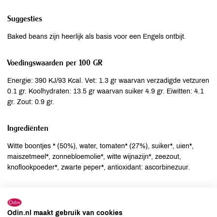
Suggesties
Baked beans zijn heerlijk als basis voor een Engels ontbijt.
Voedingswaarden per 100 GR
Energie: 390 KJ/93 Kcal. Vet: 1.3 gr waarvan verzadigde vetzuren
0.1 gr. Koolhydraten: 13.5 gr waarvan suiker 4.9 gr. Eiwitten: 4.1
gr. Zout: 0.9 gr.
Ingrediënten
Witte boontjes * (50%), water, tomaten* (27%), suiker*, uien*,
maiszetmeel*, zonnebloemolie*, witte wijnazijn*, zeezout,
knoflookpoeder*, zwarte peper*, antioxidant: ascorbinezuur.
Allergenen
Aardnoten
niet aanwezig
Odin.nl maakt gebruik van cookies