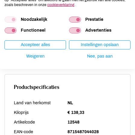
Noten
niet aanwezig
zoals beschreven in onze
cookieverklaring
.
Schaaldieren
niet aanwezig
Selderij
Noodzakelijk
aanwezig
Prestatie
Sesam
niet aanwezig
Functioneel
Advertenties
Soja
niet aanwezig
Vis
niet aanwezig
Accepteer alles
Instellingen opslaan
Weekdieren
niet aanwezig
Weigeren
Nee, pas aan
Zwaveldioxide / sulfieten
niet aanwezig
Productspecificaties
Land van herkomst
NL
Kiloprijs
€ 138,33
Artikelcode
12548
EAN-code
8715487044028