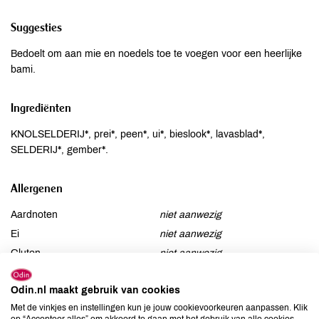
Suggesties
Bedoelt om aan mie en noedels toe te voegen voor een heerlijke
bami.
Ingrediënten
KNOLSELDERIJ*, prei*, peen*, ui*, bieslook*, lavasblad*,
SELDERIJ*, gember*.
Allergenen
Aardnoten
niet aanwezig
Ei
niet aanwezig
Gluten
niet aanwezig
Lactose
niet aanwezig
Odin.nl maakt gebruik van cookies
Lupine
niet aanwezig
Met de vinkjes en instellingen kun je jouw cookievoorkeuren aanpassen. Klik
Mosterd
niet aanwezig
op “Accepteer alles” om akkoord te gaan met het gebruik van alle cookies,