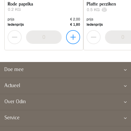
Rode paprika
Platte perziken
0.2 KG
0.5 KG
prijs
€ 2,00
prijs
ledenprijs
€ 1,80
ledenprijs
Doe mee
Actueel
Over Odin
Service