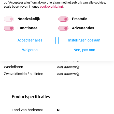
op “Accepteer alles” om akkoord te gaan met het gebruik van alle cookies,
Lactose
niet aanwezig
zoals beschreven in onze
cookieverklaring
.
Lupine
niet aanwezig
Noodzakelijk
Prestatie
Mosterd
niet aanwezig
Noten
niet aanwezig
Functioneel
Advertenties
Schaaldieren
niet aanwezig
Selderij
niet aanwezig
Accepteer alles
Instellingen opslaan
Sesam
niet aanwezig
Weigeren
Nee, pas aan
Soja
niet aanwezig
Vis
niet aanwezig
Weekdieren
niet aanwezig
Zwaveldioxide / sulfieten
niet aanwezig
Productspecificaties
Land van herkomst
NL