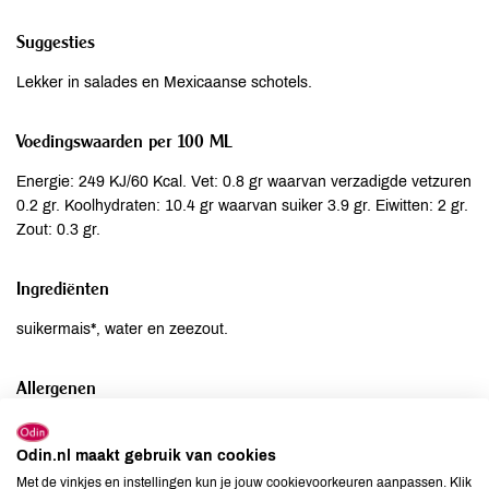
Suggesties
Lekker in salades en Mexicaanse schotels.
Voedingswaarden per 100 ML
Energie: 249 KJ/60 Kcal. Vet: 0.8 gr waarvan verzadigde vetzuren
0.2 gr. Koolhydraten: 10.4 gr waarvan suiker 3.9 gr. Eiwitten: 2 gr.
Zout: 0.3 gr.
Ingrediënten
suikermais*, water en zeezout.
Allergenen
Aardnoten
niet aanwezig
Odin.nl maakt gebruik van cookies
Ei
niet aanwezig
Met de vinkjes en instellingen kun je jouw cookievoorkeuren aanpassen. Klik
Gluten
niet aanwezig