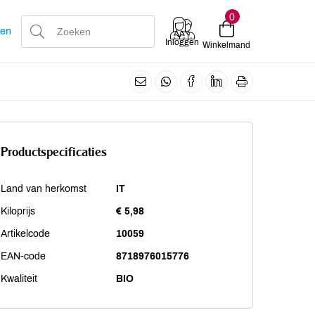
0
len
Inloggen
Winkelmand
Productspecificaties
Land van herkomst
IT
Kiloprijs
€ 5,98
Artikelcode
10059
EAN-code
8718976015776
Kwaliteit
BIO