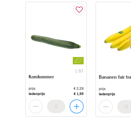
1 ST
Komkommer
Bananen fair tr
prijs
€ 2,29
prijs
ledenprijs
€ 1,99
ledenprijs