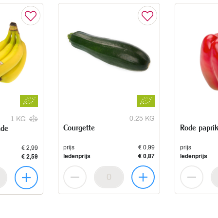
0.25 KG
1 KG
Courgette
Rode papri
ade
prijs
€ 0,99
prijs
€ 2,99
ledenprijs
€ 0,87
ledenprijs
€ 2,59