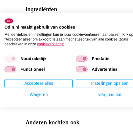
Ingrediënten
Groene linzen* (60%), water (39,3%) en zout (0,7%).
Odin.nl maakt gebruik van cookies
Allergenen
Met de vinkjes en instellingen kun je jouw cookievoorkeuren aanpassen. Klik o
“Accepteer alles” om akkoord te gaan met het gebruik van alle cookies, zoals
beschreven in onze
cookieverklaring
.
Aardnoten
niet aanwezig
Ei
niet aanwezig
Noodzakelijk
Prestatie
Gluten
niet aanwezig
Functioneel
Advertenties
Lactose
niet aanwezig
Lupine
niet aanwezig
Accepteer alles
Instellingen opslaan
Mosterd
niet aanwezig
Weigeren
Nee, pas aan
Noten
niet aanwezig
Anderen kochten ook