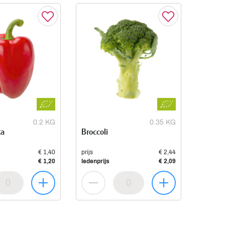
0.2 KG
0.35 KG
ka
Broccoli
€ 1,40
prijs
€ 2,44
€ 1,20
ledenprijs
€ 2,09