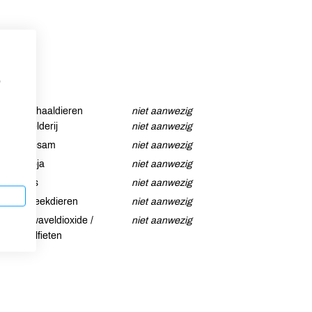
p
Schaaldieren
niet aanwezig
Selderij
niet aanwezig
Sesam
niet aanwezig
Soja
niet aanwezig
Vis
niet aanwezig
Weekdieren
niet aanwezig
Zwaveldioxide /
niet aanwezig
sulfieten