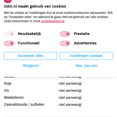
Allergenen
Odin.nl maakt gebruik van cookies
Met de vinkjes en instellingen kun je jouw cookievoorkeuren aanpassen. Klik
Aardnoten
niet aanwezig
op “Accepteer alles” om akkoord te gaan met het gebruik van alle cookies,
zoals beschreven in onze
cookieverklaring
.
Ei
niet aanwezig
Gluten
niet aanwezig
Noodzakelijk
Prestatie
Lactose
niet aanwezig
Lupine
niet aanwezig
Functioneel
Advertenties
Mosterd
niet aanwezig
Accepteer alles
Instellingen opslaan
Noten
niet aanwezig
Schaaldieren
niet aanwezig
Weigeren
Nee, pas aan
Selderij
niet aanwezig
Sesam
niet aanwezig
Soja
niet aanwezig
Vis
niet aanwezig
Weekdieren
niet aanwezig
Zwaveldioxide / sulfieten
niet aanwezig