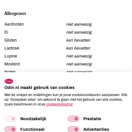
Allergenen
Aardnoten
niet aanwezig
Ei
niet aanwezig
Gluten
kan bevatten
Lactose
kan bevatten
Lupine
niet aanwezig
Mosterd
niet aanwezig
Noten
niet aanwezig
Schaaldieren
kan bevatten
Selderij
aanwezig
Odin.nl maakt gebruik van cookies
Sesam
niet aanwezig
Met de vinkjes en instellingen kun je jouw cookievoorkeuren aanpassen. Klik
op “Accepteer alles” om akkoord te gaan met het gebruik van alle cookies,
Soja
niet aanwezig
zoals beschreven in onze
cookieverklaring
.
Vis
kan bevatten
Weekdieren
niet aanwezig
Noodzakelijk
Prestatie
Zwaveldioxide / sulfieten
kan bevatten
Functioneel
Advertenties