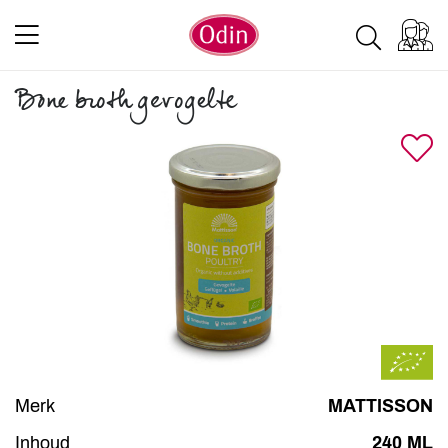
Bone broth gevogelte
Merk
MATTISSON
Inhoud
240 ML