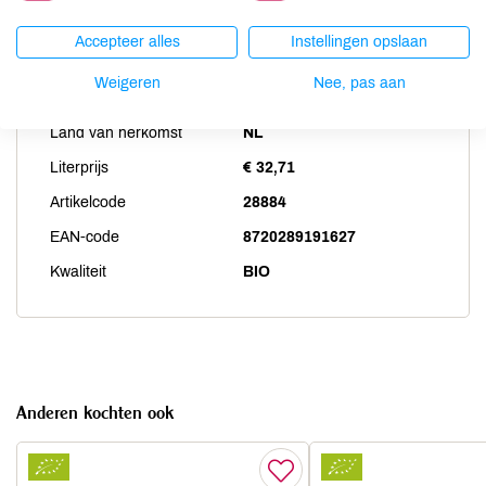
Accepteer alles
Instellingen opslaan
Productspecificaties
Weigeren
Nee, pas aan
Land van herkomst
NL
Literprijs
€ 32,71
Artikelcode
28884
EAN-code
8720289191627
Kwaliteit
BIO
Anderen kochten ook