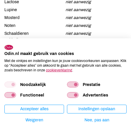
Lactose
niet aanwezig
Lupine
niet aanwezig
Mosterd
niet aanwezig
Noten
niet aanwezig
Schaaldieren
niet aanwezig
Selderij
niet aanwezig
Sesam
niet aanwezig
Odin.nl maakt gebruik van cookies
Soja
niet aanwezig
Met de vinkjes en instellingen kun je jouw cookievoorkeuren aanpassen. Klik
Vis
niet aanwezig
op “Accepteer alles” om akkoord te gaan met het gebruik van alle cookies,
zoals beschreven in onze
cookieverklaring
.
Weekdieren
niet aanwezig
Zwaveldioxide / sulfieten
niet aanwezig
Noodzakelijk
Prestatie
Functioneel
Advertenties
Productspecificaties
Accepteer alles
Instellingen opslaan
Weigeren
Nee, pas aan
Land van herkomst
NL
Kiloprijs
€ 99,50