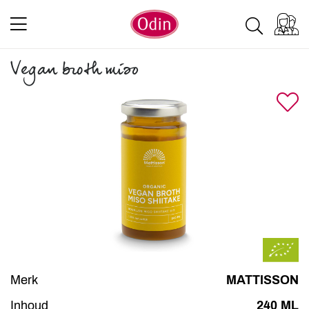
Vegan broth miso
Merk
MATTISSON
Inhoud
240 ML