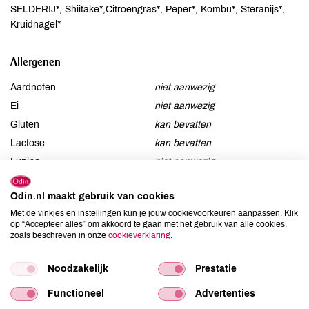
SELDERIJ*, Shiitake*,Citroengras*, Peper*, Kombu*, Steranijs*,
Kruidnagel*
Allergenen
Aardnoten
niet aanwezig
Ei
niet aanwezig
Gluten
kan bevatten
Lactose
kan bevatten
Lupine
niet aanwezig
Mosterd
niet aanwezig
Odin.nl maakt gebruik van cookies
Noten
niet aanwezig
Met de vinkjes en instellingen kun je jouw cookievoorkeuren aanpassen. Klik
Schaaldieren
kan bevatten
op “Accepteer alles” om akkoord te gaan met het gebruik van alle cookies,
Selderij
aanwezig
zoals beschreven in onze
cookieverklaring
.
Sesam
niet aanwezig
Noodzakelijk
Prestatie
Soja
aanwezig
Vis
kan bevatten
Functioneel
Advertenties
Weekdieren
niet aanwezig