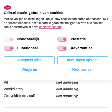
Allergenen
Aardnoten
niet aanwezig
Odin.nl maakt gebruik van cookies
Ei
niet aanwezig
Met de vinkjes en instellingen kun je jouw cookievoorkeuren aanpassen. Klik
Gluten
niet aanwezig
op “Accepteer alles” om akkoord te gaan met het gebruik van alle cookies,
zoals beschreven in onze
cookieverklaring
.
Lactose
niet aanwezig
Lupine
niet aanwezig
Noodzakelijk
Prestatie
Mosterd
niet aanwezig
Functioneel
Advertenties
Noten
niet aanwezig
Schaaldieren
niet aanwezig
Accepteer alles
Instellingen opslaan
Selderij
niet aanwezig
Sesam
niet aanwezig
Weigeren
Nee, pas aan
Soja
niet aanwezig
Vis
niet aanwezig
Weekdieren
niet aanwezig
Zwaveldioxide / sulfieten
niet aanwezig