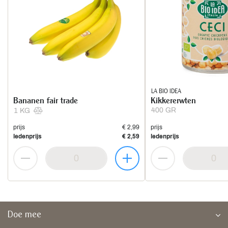
LA BIO IDEA
Bananen fair trade
Kikkererwten
400 GR
1 KG
prijs
€ 2,99
prijs
ledenprijs
€ 2,59
ledenprijs
Doe mee