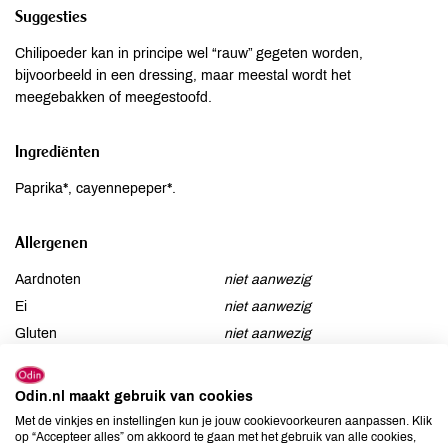
Suggesties
Chilipoeder kan in principe wel “rauw” gegeten worden,
bijvoorbeeld in een dressing, maar meestal wordt het
meegebakken of meegestoofd.
Ingrediënten
Paprika*, cayennepeper*.
Allergenen
Aardnoten
niet aanwezig
Ei
niet aanwezig
Gluten
niet aanwezig
Lactose
niet aanwezig
Lupine
niet aanwezig
Odin.nl maakt gebruik van cookies
Mosterd
niet aanwezig
Met de vinkjes en instellingen kun je jouw cookievoorkeuren aanpassen. Klik
op “Accepteer alles” om akkoord te gaan met het gebruik van alle cookies,
Noten
niet aanwezig