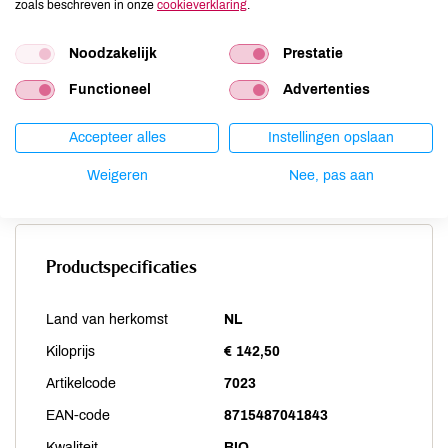
zoals beschreven in onze
cookieverklaring
.
Schaaldieren
niet aanwezig
Selderij
niet aanwezig
Noodzakelijk
Prestatie
Sesam
niet aanwezig
Functioneel
Advertenties
Soja
niet aanwezig
Vis
niet aanwezig
Accepteer alles
Instellingen opslaan
Weekdieren
niet aanwezig
Weigeren
Nee, pas aan
Zwaveldioxide / sulfieten
niet aanwezig
Productspecificaties
Land van herkomst
NL
Kiloprijs
€ 142,50
Artikelcode
7023
EAN-code
8715487041843
Kwaliteit
BIO