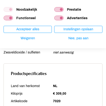
Mosterd
niet aanwezig
Noten
niet aanwezig
Noodzakelijk
Prestatie
Schaaldieren
niet aanwezig
Functioneel
Advertenties
Selderij
niet aanwezig
Sesam
niet aanwezig
Accepteer alles
Instellingen opslaan
Soja
niet aanwezig
Weigeren
Nee, pas aan
Vis
niet aanwezig
Weekdieren
niet aanwezig
Zwaveldioxide / sulfieten
niet aanwezig
Productspecificaties
Land van herkomst
NL
Kiloprijs
€ 309,00
Artikelcode
7020