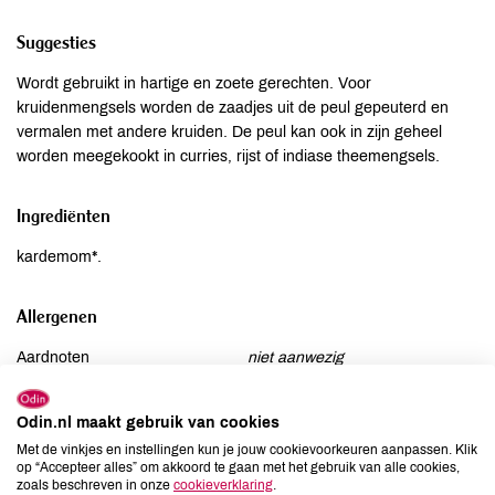
Suggesties
Wordt gebruikt in hartige en zoete gerechten. Voor
kruidenmengsels worden de zaadjes uit de peul gepeuterd en
vermalen met andere kruiden. De peul kan ook in zijn geheel
worden meegekookt in curries, rijst of indiase theemengsels.
Ingrediënten
kardemom*.
Allergenen
Aardnoten
niet aanwezig
Ei
niet aanwezig
Gluten
niet aanwezig
Odin.nl maakt gebruik van cookies
Lactose
niet aanwezig
Met de vinkjes en instellingen kun je jouw cookievoorkeuren aanpassen. Klik
op “Accepteer alles” om akkoord te gaan met het gebruik van alle cookies,
Lupine
niet aanwezig
zoals beschreven in onze
cookieverklaring
.