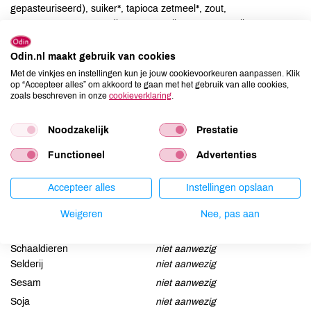
gepasteuriseerd), suiker*, tapioca zetmeel*, zout,
MOSTERDMEEL*, voedingszuur, melkzuur, rozemarijnextract*,
verdikkingsmiddel: guarpitmeel*, specerijen*, natuurlijk aroma
(MOSTERD), paprikaolie.
Odin.nl maakt gebruik van cookies
Met de vinkjes en instellingen kun je jouw cookievoorkeuren aanpassen. Klik
op “Accepteer alles” om akkoord te gaan met het gebruik van alle cookies,
Allergenen
zoals beschreven in onze
cookieverklaring
.
Aardnoten
niet aanwezig
Noodzakelijk
Prestatie
Ei
aanwezig
Functioneel
Advertenties
Gluten
niet aanwezig
Lactose
niet aanwezig
Accepteer alles
Instellingen opslaan
Lupine
niet aanwezig
Mosterd
aanwezig
Weigeren
Nee, pas aan
Noten
niet aanwezig
Schaaldieren
niet aanwezig
Selderij
niet aanwezig
Sesam
niet aanwezig
Soja
niet aanwezig