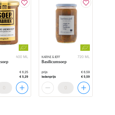
400 ML
KARINE & JEFF
720 ML
nsoep
Basilicumsoep
€ 6,25
prijs
€ 6,59
€ 5,29
ledenprijs
€ 5,59