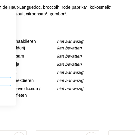
an de Haut-Languedoc, broccoli*, rode paprika*, kokosmelk*
Guérandezout, citroensap*, gember*.
p
Schaaldieren
niet aanwezig
Selderij
kan bevatten
Sesam
kan bevatten
Soja
kan bevatten
Vis
niet aanwezig
Weekdieren
niet aanwezig
Zwaveldioxide /
niet aanwezig
sulfieten