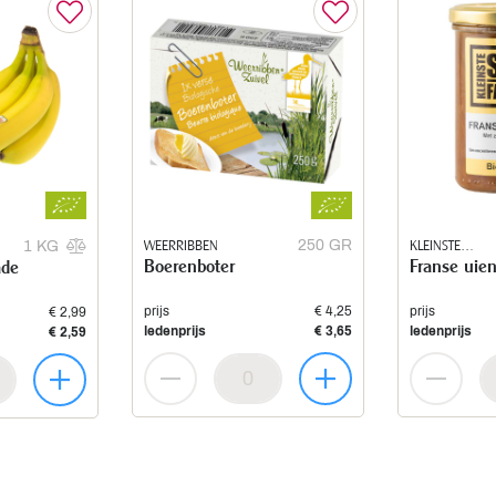
WEERRIBBEN
250 GR
KLEINSTE
1 KG
Boerenboter
Franse uie
ade
SOEPFABRIEK
prijs
€ 4,25
prijs
€ 2,99
ledenprijs
€ 3,65
ledenprijs
€ 2,59