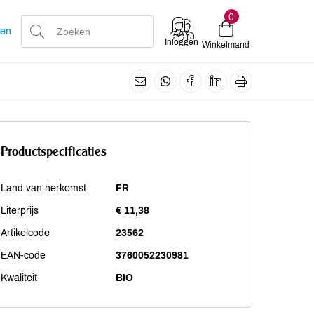
0
len
Inloggen
Winkelmand
Productspecificaties
Land van herkomst
FR
Literprijs
€ 11,38
Artikelcode
23562
EAN-code
3760052230981
Kwaliteit
BIO