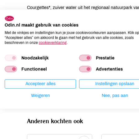
Courgettes*, zuiver water uit het regionaal natuurpark v
(kokosnootextract*, water), koriander*, 100% natuurlijk 
Odin.nl maakt gebruik van cookies
Allergenen
Met de vinkjes en instellingen kun je jouw cookievoorkeuren aanpassen. Klik o
“Accepteer alles” om akkoord te gaan met het gebruik van alle cookies, zoals
Aardnoten
niet aanwezig
beschreven in onze
cookieverklaring
.
Ei
niet aanwezig
Noodzakelijk
Prestatie
Gluten
kan bevatten
Lactose
kan bevatten
Functioneel
Advertenties
Lupine
niet aanwezig
Accepteer alles
Instellingen opslaan
Mosterd
kan bevatten
Noten
kan bevatten
Weigeren
Nee, pas aan
Anderen kochten ook