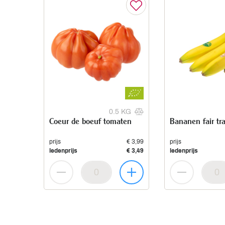
0.5 KG
Coeur de boeuf tomaten
Bananen fair tr
prijs
€ 3,99
prijs
ledenprijs
€ 3,49
ledenprijs