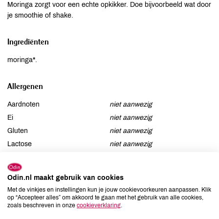
Moringa zorgt voor een echte opkikker. Doe bijvoorbeeld wat door
je smoothie of shake.
Ingrediënten
moringa*.
Allergenen
Aardnoten
niet aanwezig
Ei
niet aanwezig
Gluten
niet aanwezig
Lactose
niet aanwezig
Lupine
niet aanwezig
Mosterd
niet aanwezig
Odin.nl maakt gebruik van cookies
Noten
niet aanwezig
Met de vinkjes en instellingen kun je jouw cookievoorkeuren aanpassen. Klik
Schaaldieren
niet aanwezig
op “Accepteer alles” om akkoord te gaan met het gebruik van alle cookies,
zoals beschreven in onze
cookieverklaring
.
Selderij
niet aanwezig