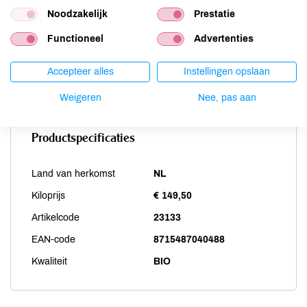
Sesam
niet aanwezig
Noodzakelijk
Prestatie
Soja
niet aanwezig
Functioneel
Advertenties
Vis
niet aanwezig
Weekdieren
niet aanwezig
Accepteer alles
Instellingen opslaan
Zwaveldioxide / sulfieten
niet aanwezig
Weigeren
Nee, pas aan
Productspecificaties
Land van herkomst
NL
Kiloprijs
€ 149,50
Artikelcode
23133
EAN-code
8715487040488
Kwaliteit
BIO