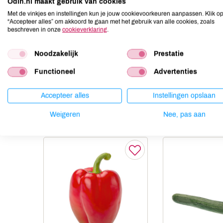
Odin.nl maakt gebruik van cookies
Ei
niet aanwezig
Met de vinkjes en instellingen kun je jouw cookievoorkeuren aanpassen. Klik o
Gluten
niet aanwezig
“Accepteer alles” om akkoord te gaan met het gebruik van alle cookies, zoals
beschreven in onze
cookieverklaring
.
Lactose
niet aanwezig
Lupine
niet aanwezig
Noodzakelijk
Prestatie
Mosterd
niet aanwezig
Noten
niet aanwezig
Functioneel
Advertenties
Accepteer alles
Instellingen opslaan
Anderen kochten ook
Weigeren
Nee, pas aan