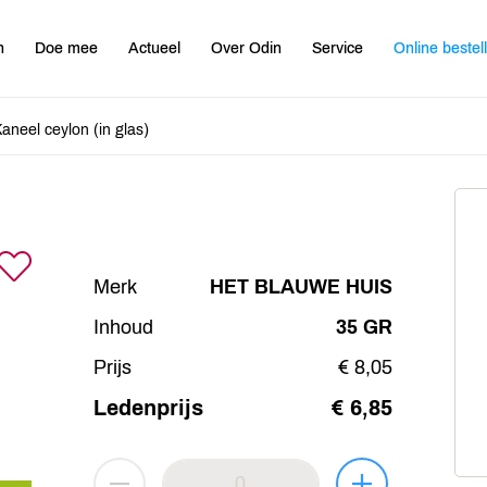
n
Doe mee
Actueel
Over Odin
Service
Online bestel
aneel ceylon (in glas)
Merk
HET BLAUWE HUIS
Inhoud
35 GR
Prijs
€ 8,05
Ledenprijs
€ 6,85