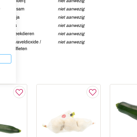
Selderij
niet aanwezig
p
Sesam
niet aanwezig
Soja
niet aanwezig
Vis
niet aanwezig
Weekdieren
niet aanwezig
Zwaveldioxide /
niet aanwezig
sulfieten