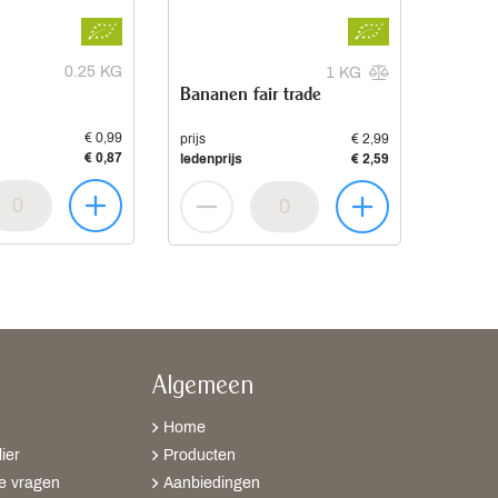
0.25 KG
1 KG
Bananen fair trade
€ 0,99
prijs
€ 2,99
€ 0,87
ledenprijs
€ 2,59
Algemeen
Home
ier
Producten
e vragen
Aanbiedingen