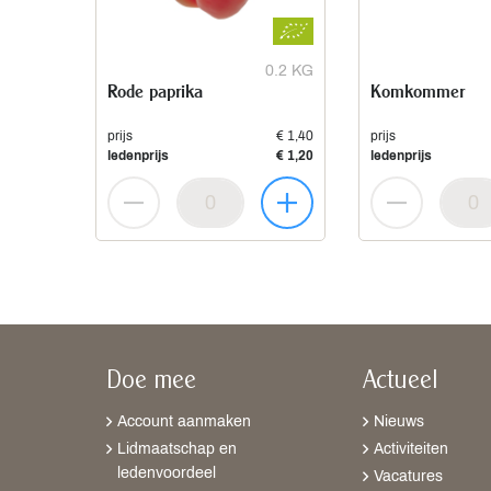
0.2 KG
Rode paprika
Komkommer
prijs
€ 1,40
prijs
ledenprijs
€ 1,20
ledenprijs
Doe mee
Actueel
Account aanmaken
Nieuws
Lidmaatschap en
Activiteiten
ledenvoordeel
Vacatures