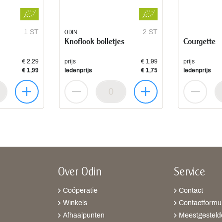
1 ST
ODIN
2 ST
Knoflook bolletjes
Courgette
€ 2,29
prijs
€ 1,99
prijs
€ 1,99
ledenprijs
€ 1,75
ledenprijs
Over Odin
Service
Coöperatie
Contact
Winkels
Contactformul
Afhaalpunten
Meestgesteld