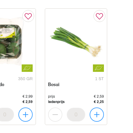
350 GR
1 ST
do
Bosui
€ 2,99
prijs
€ 2,59
€ 2,59
ledenprijs
€ 2,25