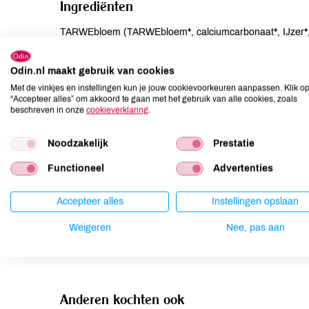
Ingrediënten
TARWEbloem (TARWEbloem*, calciumcarbonaat*, IJzer*, n
cacaoboter, emulgator: SOJA Lecithine), boter*(MELK), sui
ammoniumcarbonaat.
Odin.nl maakt gebruik van cookies
Met de vinkjes en instellingen kun je jouw cookievoorkeuren aanpassen. Klik o
Allergenen
“Accepteer alles” om akkoord te gaan met het gebruik van alle cookies, zoals
beschreven in onze
cookieverklaring
.
Aardnoten
kan bevatten
Noodzakelijk
Prestatie
Ei
niet aanwezig
Gluten
aanwezig
Functioneel
Advertenties
Lactose
aanwezig
Lupine
niet aanwezig
Accepteer alles
Instellingen opslaan
Mosterd
niet aanwezig
Weigeren
Nee, pas aan
Noten
kan bevatten
Anderen kochten ook