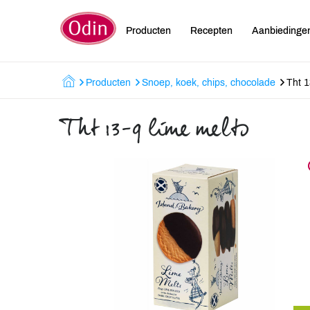
Producten
Recepten
Aanbiedinge
Producten
Snoep, koek, chips, chocolade
Tht 1
Tht 13-9 lime melts