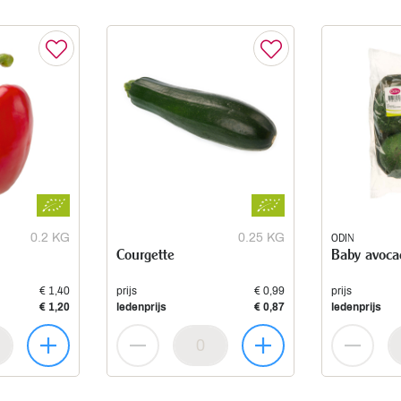
0.2 KG
0.25 KG
ODIN
Courgette
Baby avoca
€ 1,40
prijs
€ 0,99
prijs
€ 1,20
ledenprijs
€ 0,87
ledenprijs