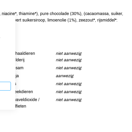
iacine*, thiamine*), pure chocolade (30%), (cacaomassa, suiker,
ker, invert suikersiroop, limoenolie (1%), zeezout*, rijsmiddel*:
p
Schaaldieren
niet aanwezig
Selderij
niet aanwezig
Sesam
niet aanwezig
Soja
aanwezig
Vis
niet aanwezig
Weekdieren
niet aanwezig
Zwaveldioxide /
niet aanwezig
sulfieten