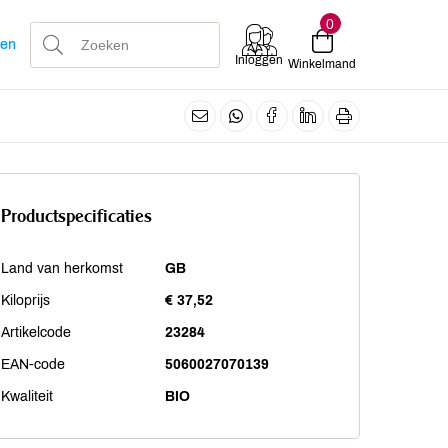
0
len
Inloggen
Winkelmand
Productspecificaties
Land van herkomst
GB
Kiloprijs
€ 37,52
Artikelcode
23284
EAN-code
5060027070139
Kwaliteit
BIO