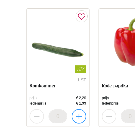
1 ST
Komkommer
Rode paprika
prijs
€ 2,29
prijs
ledenprijs
€ 1,99
ledenprijs