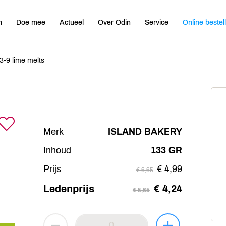
n
Doe mee
Actueel
Over Odin
Service
Online bestel
3-9 lime melts
Merk
ISLAND BAKERY
Inhoud
133 GR
Prijs
€ 4,99
€ 6,65
Ledenprijs
€ 4,24
€ 5,65