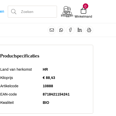
0
len
Inloggen
Winkelmand
Productspecificaties
Land van herkomst
HR
Kiloprijs
€ 88,43
Artikelcode
10888
EAN-code
8718421154241
Kwaliteit
BIO