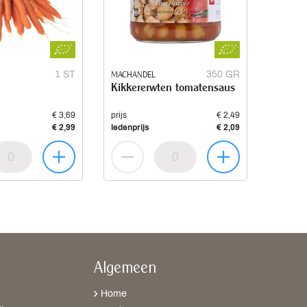
1 ST
MACHANDEL
350 GR
Kikkererwten tomatensaus
€ 3,69
prijs
€ 2,49
€ 2,99
ledenprijs
€ 2,09
Algemeen
Home