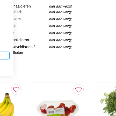
Schaaldieren
niet aanwezig
Selderij
niet aanwezig
p
Sesam
niet aanwezig
Soja
niet aanwezig
Vis
niet aanwezig
Weekdieren
niet aanwezig
Zwaveldioxide /
niet aanwezig
sulfieten