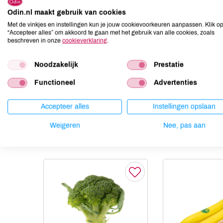
Odin.nl maakt gebruik van cookies
Aardnoten
niet aanwezig
Met de vinkjes en instellingen kun je jouw cookievoorkeuren aanpassen. Klik o
Ei
niet aanwezig
“Accepteer alles” om akkoord te gaan met het gebruik van alle cookies, zoals
Gluten
niet aanwezig
beschreven in onze
cookieverklaring
.
Lactose
niet aanwezig
Noodzakelijk
Prestatie
Lupine
niet aanwezig
Mosterd
niet aanwezig
Functioneel
Advertenties
Noten
kan bevatten
Accepteer alles
Instellingen opslaan
Weigeren
Nee, pas aan
Anderen kochten ook