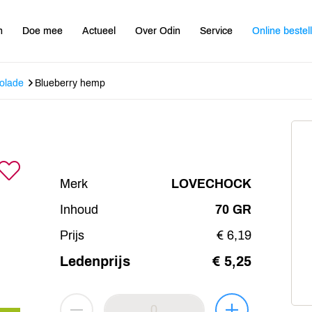
n
Doe mee
Actueel
Over Odin
Service
Online bestel
olade
Blueberry hemp
Merk
LOVECHOCK
Inhoud
70 GR
Prijs
€ 6,19
Ledenprijs
€ 5,25