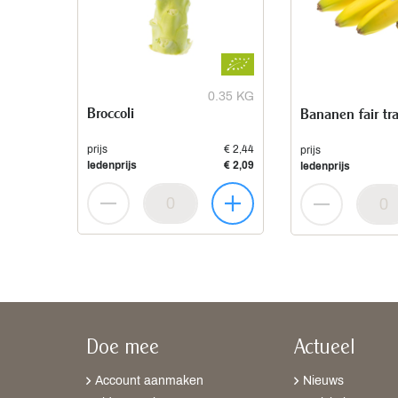
0.35 KG
Broccoli
Bananen fair tr
prijs
€ 2,44
prijs
ledenprijs
€ 2,09
ledenprijs
Doe mee
Actueel
Account aanmaken
Nieuws