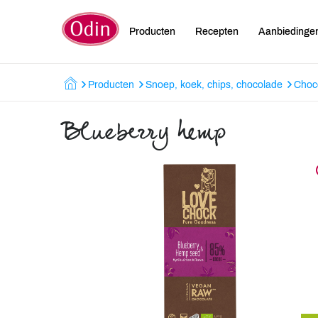
Producten
Recepten
Aanbiedinge
Producten
Snoep, koek, chips, chocolade
Choc
Blueberry hemp