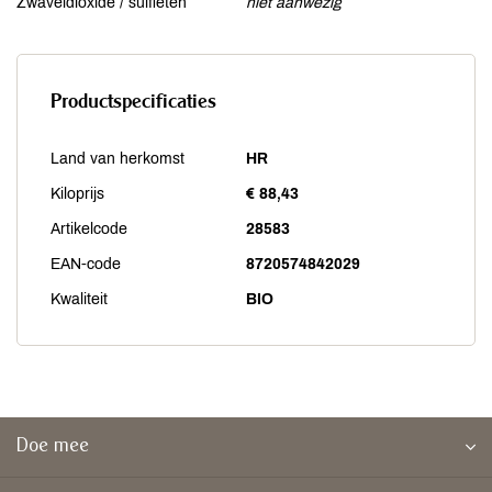
Zwaveldioxide / sulfieten
niet aanwezig
Productspecificaties
Land van herkomst
HR
Kiloprijs
€ 88,43
Artikelcode
28583
EAN-code
8720574842029
Kwaliteit
BIO
Doe mee