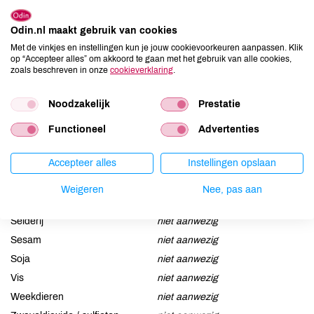
minimaal 83% cacaobestanddelen
Odin.nl maakt gebruik van cookies
Allergenen
Met de vinkjes en instellingen kun je jouw cookievoorkeuren aanpassen. Klik
op “Accepteer alles” om akkoord te gaan met het gebruik van alle cookies,
zoals beschreven in onze
cookieverklaring
.
Aardnoten
niet aanwezig
Ei
niet aanwezig
Noodzakelijk
Prestatie
Gluten
niet aanwezig
Functioneel
Advertenties
Lactose
niet aanwezig
Lupine
niet aanwezig
Accepteer alles
Instellingen opslaan
Mosterd
niet aanwezig
Noten
kan bevatten
Weigeren
Nee, pas aan
Schaaldieren
niet aanwezig
Selderij
niet aanwezig
Sesam
niet aanwezig
Soja
niet aanwezig
Vis
niet aanwezig
Weekdieren
niet aanwezig