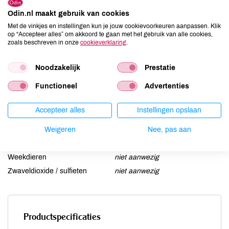
Ei
niet aanwezig
Odin.nl maakt gebruik van cookies
Gluten
kan bevatten
Met de vinkjes en instellingen kun je jouw cookievoorkeuren aanpassen. Klik
op “Accepteer alles” om akkoord te gaan met het gebruik van alle cookies,
Lactose
kan bevatten
zoals beschreven in onze
cookieverklaring
.
Lupine
niet aanwezig
Mosterd
niet aanwezig
Noodzakelijk
Prestatie
Noten
kan bevatten
Functioneel
Advertenties
Schaaldieren
niet aanwezig
Selderij
niet aanwezig
Accepteer alles
Instellingen opslaan
Sesam
niet aanwezig
Soja
Weigeren
niet aanwezig
Nee, pas aan
Vis
niet aanwezig
Weekdieren
niet aanwezig
Zwaveldioxide / sulfieten
niet aanwezig
Productspecificaties