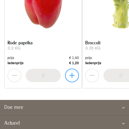
Rode paprika
Broccoli
0.2 KG
0.35 KG
prijs
€ 1,40
prijs
ledenprijs
€ 1,20
ledenprijs
Doe mee
Actueel