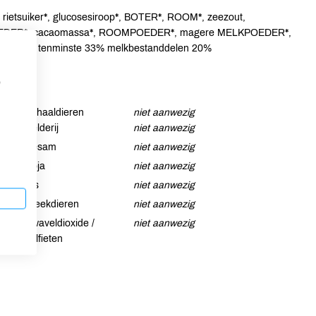
e rietsuiker*, glucosesiroop*, BOTER*, ROOM*, zeezout,
MELKPOEDER*, cacaomassa*, ROOMPOEDER*, magere MELKPOEDER*,
ct*. cacao tenminste 33% melkbestanddelen 20%
p
Schaaldieren
niet aanwezig
Selderij
niet aanwezig
Sesam
niet aanwezig
Soja
niet aanwezig
Vis
niet aanwezig
Weekdieren
niet aanwezig
Zwaveldioxide /
niet aanwezig
sulfieten