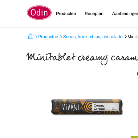
Producten
Recepten
Aanbiedinge
Producten
Snoep, koek, chips, chocolade
Minit
Minitablet creamy caram