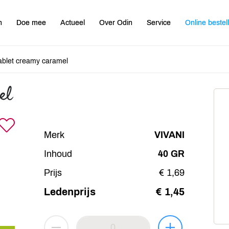
n
Doe mee
Actueel
Over Odin
Service
Online bestel
ablet creamy caramel
el
Merk
VIVANI
Inhoud
40 GR
Prijs
€ 1,69
Ledenprijs
€ 1,45