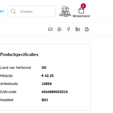
0
len
Inloggen
Winkelmand
Productspecificaties
Land van herkomst
DE
Kiloprijs
€ 42,25
Artikelcode
10858
EAN-code
4044889002515
Kwaliteit
BIO