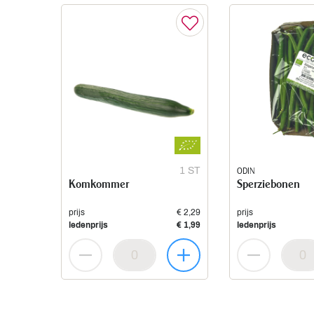
1 ST
ODIN
Komkommer
Sperziebonen
prijs
€ 2,29
prijs
ledenprijs
€ 1,99
ledenprijs