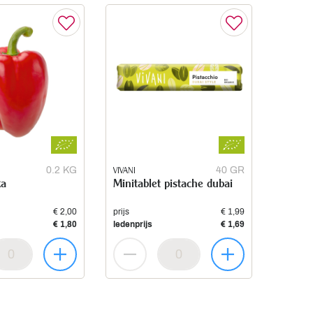
0.2 KG
VIVANI
40 GR
ka
Minitablet pistache dubai
€ 2,00
prijs
€ 1,99
€ 1,80
ledenprijs
€ 1,69