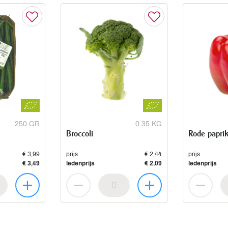
250 GR
0.35 KG
Broccoli
Rode papri
€ 3,99
prijs
€ 2,44
prijs
€ 3,49
ledenprijs
€ 2,09
ledenprijs