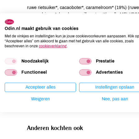
ruwe rietsuiker*, cacaoboter*, caramelroom* (19%) (ruw
caramelsiroop*, bourbon vanille-extract*), volle 
emulgator: zonnebloemlecithine*, bourbon vanille-extra
Odin.nl maakt gebruik van cookies
Met de vinkjes en instellingen kun je jouw cookievoorkeuren aanpassen. Klik o
Allergenen
“Accepteer alles” om akkoord te gaan met het gebruik van alle cookies, zoals
beschreven in onze
cookieverklaring
.
Aardnoten
niet aanwezig
Ei
niet aanwezig
Noodzakelijk
Prestatie
Gluten
kan bevatten
Functioneel
Advertenties
Lactose
aanwezig
Lupine
niet aanwezig
Accepteer alles
Instellingen opslaan
Mosterd
niet aanwezig
Weigeren
Nee, pas aan
Noten
kan bevatten
Anderen kochten ook