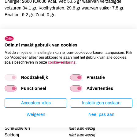
Energie: 2660 KJ/636 Kcal. Vet: 53.5 gr waarvan verzadigde
vetzuren 34.1 gr. Koolhydraten: 29.6 gr waarvan suiker 7.5 gr.
Eiwitten: 9.2 gr. Zout: 0 gr.
Ingrediënten
cacaomassa*, cacaoboter*, palmsuiker*. Cacao: minimaal 92%.
Odin.nl maakt gebruik van cookies
Met de vinkjes en instellingen kun je jouw cookievoorkeuren aanpassen. Klik
op “Accepteer alles” om akkoord te gaan met het gebruik van alle cookies,
Allergenen
zoals beschreven in onze
cookieverklaring
.
Aardnoten
niet aanwezig
Noodzakelijk
Prestatie
Ei
niet aanwezig
Gluten
niet aanwezig
Functioneel
Advertenties
Lactose
kan bevatten
Accepteer alles
Instellingen opslaan
Lupine
niet aanwezig
Mosterd
niet aanwezig
Weigeren
Nee, pas aan
Noten
kan bevatten
Schaaldieren
niet aanwezig
Selderij
niet aanwezig