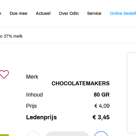
n
Doe mee
Actueel
Over Odin
Service
Online bestel
o 37% melk
Merk
CHOCOLATEMAKERS
Inhoud
80 GR
Prijs
€ 4,09
Ledenprijs
€ 3,45