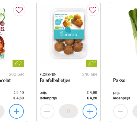
200 GR
FLORENTIN
240 GR
ocolat
Falafelballetjes
Paksoi
€ 5,49
prijs
€ 4,99
prijs
€ 4,69
ledenprijs
€ 4,20
ledenprijs