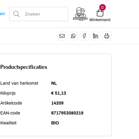
0
len
Inloggen
Winkelmand
Productspecificaties
Land van herkomst
NL
Kiloprijs
€ 51,13
Artikelcode
14209
EAN-code
8717953080219
Kwaliteit
BIO