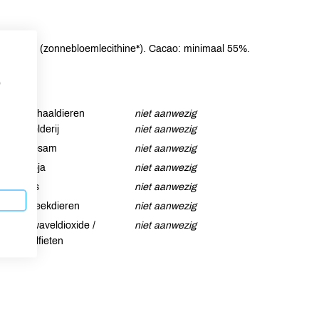
ulgator* (zonnebloemlecithine*). Cacao: minimaal 55%.
p
Schaaldieren
niet aanwezig
Selderij
niet aanwezig
Sesam
niet aanwezig
Soja
niet aanwezig
Vis
niet aanwezig
Weekdieren
niet aanwezig
Zwaveldioxide /
niet aanwezig
sulfieten