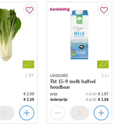
Aanbieding
1 ST
LANDGOED
1 LI
Tht 15-9 melk halfvol
houdbaar
€ 2,59
prijs
€ 2,49
€ 1,87
€ 2,29
ledenprijs
€ 2,10
€ 1,58