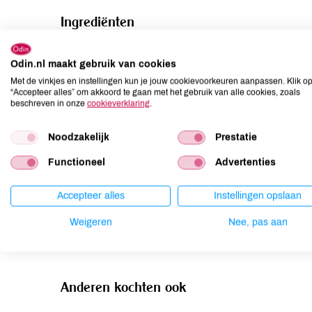
Ingrediënten
cacaomassa*, rietsuiker*, cacaoboter*, MELKpoeder*, em
Odin.nl maakt gebruik van cookies
Met de vinkjes en instellingen kun je jouw cookievoorkeuren aanpassen. Klik o
Allergenen
“Accepteer alles” om akkoord te gaan met het gebruik van alle cookies, zoals
beschreven in onze
cookieverklaring
.
Aardnoten
niet aanwezig
Ei
niet aanwezig
Noodzakelijk
Prestatie
Gluten
niet aanwezig
Functioneel
Advertenties
Lactose
aanwezig
Lupine
niet aanwezig
Accepteer alles
Instellingen opslaan
Mosterd
niet aanwezig
Weigeren
Nee, pas aan
Noten
kan bevatten
Anderen kochten ook