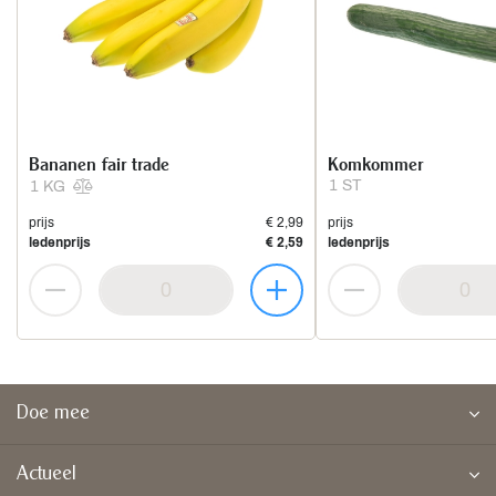
Bananen fair trade
Komkommer
1 ST
1 KG
prijs
€ 2,99
prijs
ledenprijs
€ 2,59
ledenprijs
Doe mee
Actueel