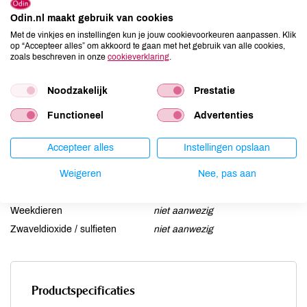
Ei
niet aanwezig
Odin.nl maakt gebruik van cookies
Gluten
niet aanwezig
Met de vinkjes en instellingen kun je jouw cookievoorkeuren aanpassen. Klik
op “Accepteer alles” om akkoord te gaan met het gebruik van alle cookies,
Lactose
kan bevatten
zoals beschreven in onze
cookieverklaring
.
Lupine
niet aanwezig
Mosterd
niet aanwezig
Noodzakelijk
Prestatie
Noten
kan bevatten
Functioneel
Advertenties
Schaaldieren
niet aanwezig
Selderij
niet aanwezig
Accepteer alles
Instellingen opslaan
Sesam
niet aanwezig
Soja
Weigeren
niet aanwezig
Nee, pas aan
Vis
niet aanwezig
Weekdieren
niet aanwezig
Zwaveldioxide / sulfieten
niet aanwezig
Productspecificaties