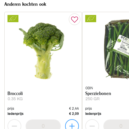
Anderen kochten ook
ODIN
Broccoli
Sperziebonen
0.35 KG
250 GR
prijs
€ 2,44
prijs
ledenprijs
€ 2,09
ledenprijs