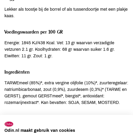
Lekker als toostje bij de borrel of als tussendoortje met een plakje
kaas.
Voedingswaarden per 100 GR
Energie: 1845 KJ/438 Kcal. Vet: 13 gr waarvan verzadigde
vetzuren 2.1 gr. Koolhydraten: 68 gr waarvan suiker 1.6 gr.
Eiwitten: 11 gr. Zout: 1 gr.
Ingrediënten
TARWEmeel (85%)*, extra vergine olijfolie (10%)*, zuurteregelaar:
natriumbicarbonaat, zout (0,9%), zuurdesem (0,3%)* (TARWE en
GERST), gemout GERSTmeel*, biergist*, antioxidant:
rozemarijnextract*. Kan bevatten: SOJA, SESAM, MOSTERD.
Allergenen
Aardnoten
niet aanwezig
Odin.nl maakt gebruik van cookies