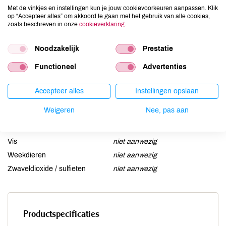
Ei
niet aanwezig
Met de vinkjes en instellingen kun je jouw cookievoorkeuren aanpassen. Klik
op “Accepteer alles” om akkoord te gaan met het gebruik van alle cookies,
Gluten
aanwezig
zoals beschreven in onze
cookieverklaring
.
Lactose
niet aanwezig
Lupine
Noodzakelijk
niet aanwezig
Prestatie
Mosterd
kan bevatten
Functioneel
Advertenties
Noten
niet aanwezig
Schaaldieren
niet aanwezig
Accepteer alles
Instellingen opslaan
Selderij
niet aanwezig
Weigeren
Nee, pas aan
Sesam
kan bevatten
Soja
kan bevatten
Vis
niet aanwezig
Weekdieren
niet aanwezig
Zwaveldioxide / sulfieten
niet aanwezig
Productspecificaties