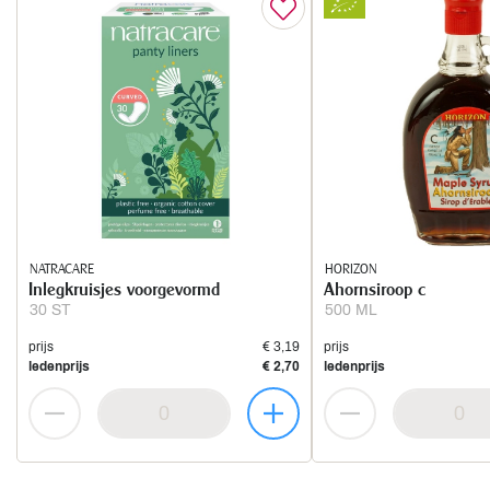
NATRACARE
HORIZON
Inlegkruisjes voorgevormd
Ahornsiroop c
30 ST
500 ML
prijs
€ 3,19
prijs
ledenprijs
€ 2,70
ledenprijs