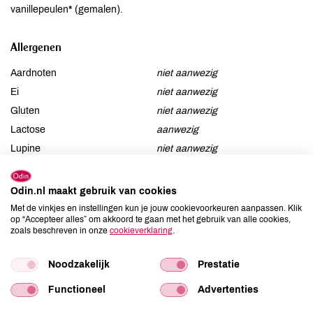
vanillepeulen* (gemalen).
Allergenen
Aardnoten
niet aanwezig
Ei
niet aanwezig
Gluten
niet aanwezig
Lactose
aanwezig
Lupine
niet aanwezig
Mosterd
niet aanwezig
Noten
kan bevatten
Odin.nl maakt gebruik van cookies
Schaaldieren
niet aanwezig
Met de vinkjes en instellingen kun je jouw cookievoorkeuren aanpassen. Klik
op “Accepteer alles” om akkoord te gaan met het gebruik van alle cookies,
Selderij
niet aanwezig
zoals beschreven in onze
cookieverklaring
.
Sesam
niet aanwezig
Soja
niet aanwezig
Noodzakelijk
Prestatie
Vis
niet aanwezig
Functioneel
Advertenties
Weekdieren
niet aanwezig