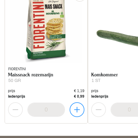
FIORENTINI
Maissnack rozemarijn
Komkommer
50 GR
1 ST
prijs
€ 1,19
prijs
ledenprijs
€ 0,99
ledenprijs