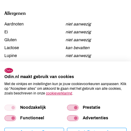
Allergenen
Aardnoten
niet aanwezig
Ei
niet aanwezig
Gluten
niet aanwezig
Lactose
kan bevatten
Lupine
niet aanwezig
Mosterd
niet aanwezig
Noten
niet aanwezig
Odin.nl maakt gebruik van cookies
Schaaldieren
niet aanwezig
Met de vinkjes en instellingen kun je jouw cookievoorkeuren aanpassen. Klik
Selderij
niet aanwezig
op “Accepteer alles” om akkoord te gaan met het gebruik van alle cookies,
zoals beschreven in onze
cookieverklaring
.
Sesam
niet aanwezig
Soja
kan bevatten
Noodzakelijk
Prestatie
Vis
niet aanwezig
Weekdieren
niet aanwezig
Functioneel
Advertenties
Zwaveldioxide / sulfieten
niet aanwezig