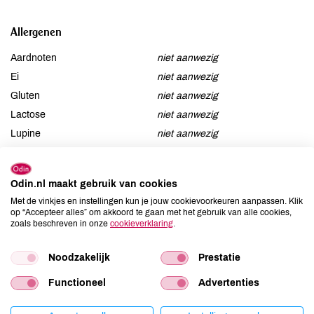
Allergenen
Aardnoten
niet aanwezig
Ei
niet aanwezig
Gluten
niet aanwezig
Lactose
niet aanwezig
Lupine
niet aanwezig
Mosterd
niet aanwezig
Noten
niet aanwezig
Odin.nl maakt gebruik van cookies
Schaaldieren
niet aanwezig
Met de vinkjes en instellingen kun je jouw cookievoorkeuren aanpassen. Klik
Selderij
niet aanwezig
op “Accepteer alles” om akkoord te gaan met het gebruik van alle cookies,
zoals beschreven in onze
cookieverklaring
.
Sesam
niet aanwezig
Soja
niet aanwezig
Noodzakelijk
Prestatie
Vis
niet aanwezig
Weekdieren
niet aanwezig
Functioneel
Advertenties
Zwaveldioxide / sulfieten
niet aanwezig