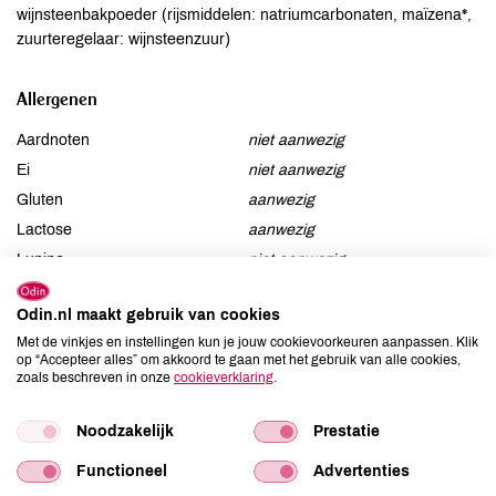
wijnsteenbakpoeder (rijsmiddelen: natriumcarbonaten, maïzena*,
zuurteregelaar: wijnsteenzuur)
Allergenen
Aardnoten
niet aanwezig
Ei
niet aanwezig
Gluten
aanwezig
Lactose
aanwezig
Lupine
niet aanwezig
Mosterd
niet aanwezig
Odin.nl maakt gebruik van cookies
Noten
kan bevatten
Met de vinkjes en instellingen kun je jouw cookievoorkeuren aanpassen. Klik
Schaaldieren
niet aanwezig
op “Accepteer alles” om akkoord te gaan met het gebruik van alle cookies,
Selderij
niet aanwezig
zoals beschreven in onze
cookieverklaring
.
Sesam
kan bevatten
Noodzakelijk
Prestatie
Soja
niet aanwezig
Vis
niet aanwezig
Functioneel
Advertenties
Weekdieren
niet aanwezig