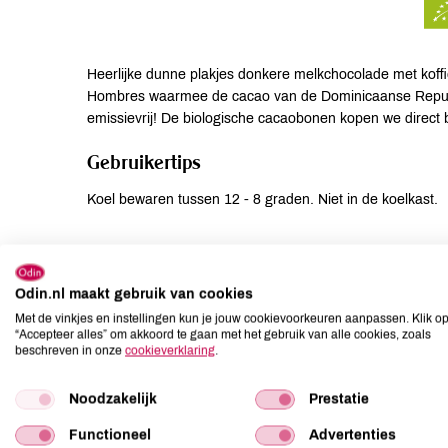
Heerlijke dunne plakjes donkere melkchocolade met koffi
Hombres waarmee de cacao van de Dominicaanse Republ
emissievrij! De biologische cacaobonen kopen we direct
Gebruikertips
Koel bewaren tussen 12 - 8 graden. Niet in de koelkast.
Suggesties
Lekker bij de thee of koffie, of gewoon tussendoor.
Odin.nl maakt gebruik van cookies
Met de vinkjes en instellingen kun je jouw cookievoorkeuren aanpassen. Klik o
“Accepteer alles” om akkoord te gaan met het gebruik van alle cookies, zoals
Voedingswaarden per 100 GR
beschreven in onze
cookieverklaring
.
Energie: 2452 KJ/586 Kcal. Vet: 43.3 gr waarvan verzadi
Noodzakelijk
Prestatie
gr. Eiwitten: 9.4 gr. Zout: 0.3 gr.
Functioneel
Advertenties