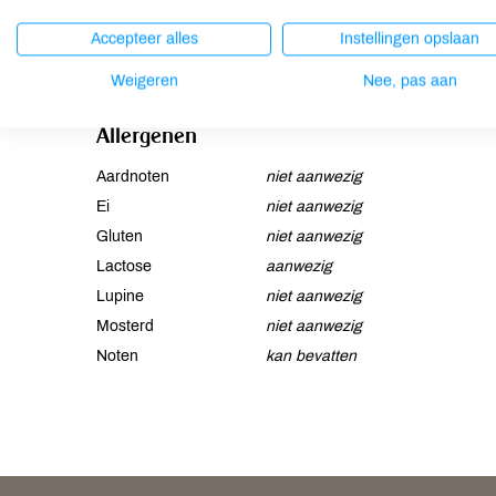
Ingrediënten
Accepteer alles
Instellingen opslaan
Cacaomassa*, rietsuiker*, cacaoboter*, MELKpoeder*, cac
minste 52% cacaobestanddelen.
Weigeren
Nee, pas aan
Allergenen
Aardnoten
niet aanwezig
Ei
niet aanwezig
Gluten
niet aanwezig
Lactose
aanwezig
Lupine
niet aanwezig
Mosterd
niet aanwezig
Noten
kan bevatten