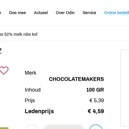
n
Doe mee
Actueel
Over Odin
Service
Online bestel
jes 52% melk nibs kof
f
Merk
CHOCOLATEMAKERS
Inhoud
100 GR
Prijs
€ 5,39
Ledenprijs
€ 4,59