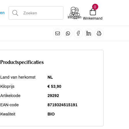
0
len
Inloggen
Winkelmand
Productspecificaties
Land van herkomst
NL
Kiloprijs
€ 53,90
Artikelcode
29292
EAN-code
8719324515191
Kwaliteit
BIO