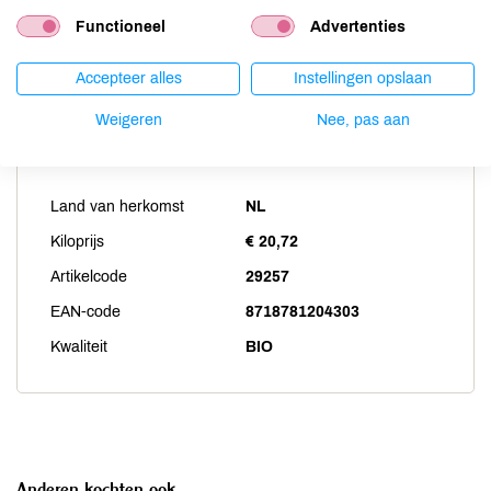
Weekdieren
niet aanwezig
Functioneel
Advertenties
Zwaveldioxide / sulfieten
niet aanwezig
Accepteer alles
Instellingen opslaan
Weigeren
Nee, pas aan
Productspecificaties
Land van herkomst
NL
Kiloprijs
€ 20,72
Artikelcode
29257
EAN-code
8718781204303
Kwaliteit
BIO
Anderen kochten ook