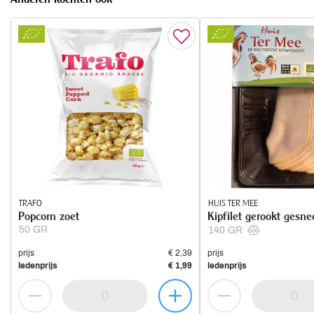
TRAFO
HUIS TER MEE
Popcorn zoet
Kipfilet gerookt gesn
50 GR
140 GR
prijs
€ 2,39
prijs
ledenprijs
€ 1,99
ledenprijs