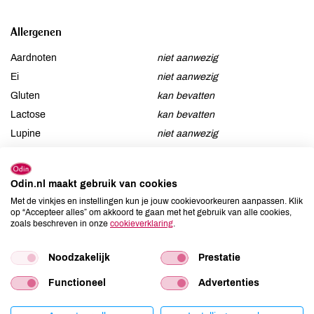
Allergenen
Aardnoten
niet aanwezig
Ei
niet aanwezig
Gluten
kan bevatten
Lactose
kan bevatten
Lupine
niet aanwezig
Mosterd
niet aanwezig
Noten
kan bevatten
Odin.nl maakt gebruik van cookies
Schaaldieren
niet aanwezig
Met de vinkjes en instellingen kun je jouw cookievoorkeuren aanpassen. Klik
Selderij
niet aanwezig
op “Accepteer alles” om akkoord te gaan met het gebruik van alle cookies,
zoals beschreven in onze
cookieverklaring
.
Sesam
niet aanwezig
Soja
niet aanwezig
Noodzakelijk
Prestatie
Vis
niet aanwezig
Weekdieren
niet aanwezig
Functioneel
Advertenties
Zwaveldioxide / sulfieten
niet aanwezig