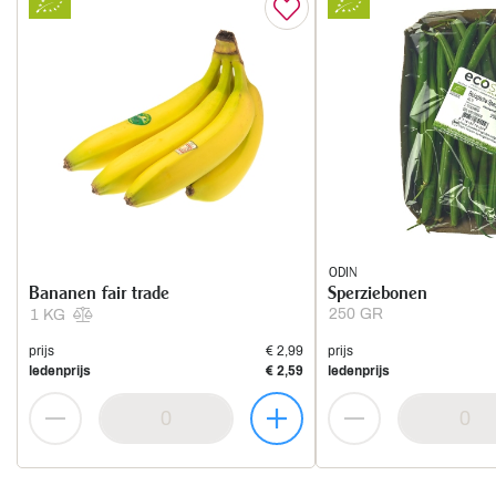
ODIN
Bananen fair trade
Sperziebonen
250 GR
1 KG
prijs
€ 2,99
prijs
ledenprijs
€ 2,59
ledenprijs