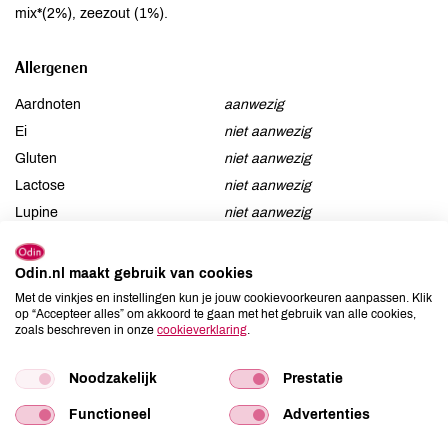
mix*(2%), zeezout (1%).
Allergenen
Aardnoten
aanwezig
Ei
niet aanwezig
Gluten
niet aanwezig
Lactose
niet aanwezig
Lupine
niet aanwezig
Mosterd
niet aanwezig
Noten
aanwezig
Odin.nl maakt gebruik van cookies
Schaaldieren
niet aanwezig
Met de vinkjes en instellingen kun je jouw cookievoorkeuren aanpassen. Klik
op “Accepteer alles” om akkoord te gaan met het gebruik van alle cookies,
Selderij
niet aanwezig
zoals beschreven in onze
cookieverklaring
.
Sesam
niet aanwezig
Soja
niet aanwezig
Noodzakelijk
Prestatie
Vis
niet aanwezig
Functioneel
Advertenties
Weekdieren
niet aanwezig