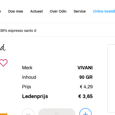
n
Doe mee
Actueel
Over Odin
Service
Online bestel
 38% espresso santo d
 d
Merk
VIVANI
Inhoud
90 GR
Prijs
€ 4,29
Ledenprijs
€ 3,65