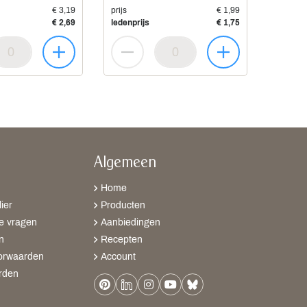
€ 3,19
prijs
€ 1,99
€ 2,69
ledenprijs
€ 1,75
Algemeen
Home
ier
Producten
e vragen
Aanbiedingen
n
Recepten
orwaarden
Account
rden