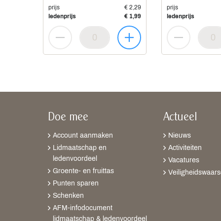
prijs
€ 2,29
prijs
ledenprijs
€ 1,99
ledenprijs
Doe mee
Actueel
Account aanmaken
Nieuws
Lidmaatschap en
Activiteiten
ledenvoordeel
Vacatures
Groente- en fruittas
Veiligheidswaar
Punten sparen
Schenken
AFM-infodocument
lidmaatschap & ledenvoordeel