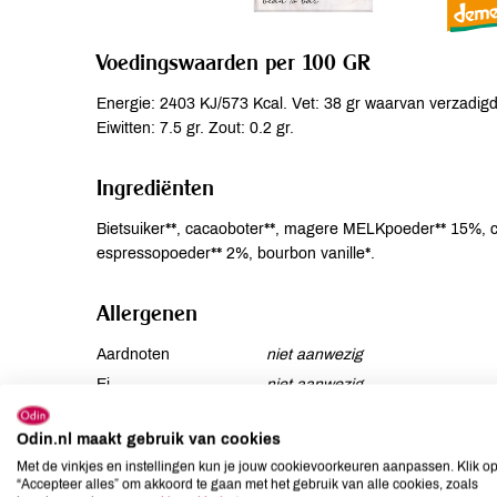
Voedingswaarden per 100 GR
Energie: 2403 KJ/573 Kcal. Vet: 38 gr waarvan verzadigd
Eiwitten: 7.5 gr. Zout: 0.2 gr.
Ingrediënten
Bietsuiker**, cacaoboter**, magere MELKpoeder** 15%,
espressopoeder** 2%, bourbon vanille*.
Allergenen
Aardnoten
niet aanwezig
Ei
niet aanwezig
Gluten
kan bevatten
Odin.nl maakt gebruik van cookies
Lactose
aanwezig
Met de vinkjes en instellingen kun je jouw cookievoorkeuren aanpassen. Klik o
Lupine
niet aanwezig
“Accepteer alles” om akkoord te gaan met het gebruik van alle cookies, zoals