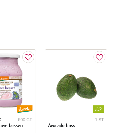
R
500 GR
1 ST
auwe bessen
Avocado hass