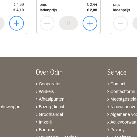
€ 4,99
prijs
€ 2,44
prijs
€ 4,19
ledenprijs
€ 2,09
ledenprijs
Over Odin
Service
Coöperatie
Contact
Winkels
Contactformul
Afhaalpunten
Meestgesteld
schuwingen
Bezorgdienst
Nieuwsbrieve
Groothandel
Algemene vo
Imkerij
Actievoorwaa
Boerderij
Privacy