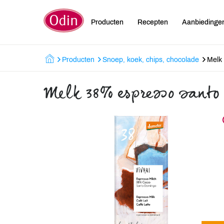
Producten
Recepten
Aanbiedinge
Producten
Snoep, koek, chips, chocolade
Melk
Melk 38% espresso santo