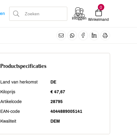
0
len
Inloggen
Winkelmand
Productspecificaties
Land van herkomst
DE
Kiloprijs
€ 47,67
Artikelcode
28795
EAN-code
4044889005141
Kwaliteit
DEM