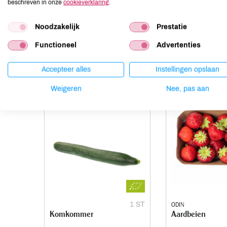
beschreven in onze
cookieverklaring
.
Mosterd
niet aanwezig
Noten
kan bevatten
Noodzakelijk
Prestatie
Functioneel
Advertenties
Anderen kochten ook
Accepteer alles
Instellingen opslaan
Weigeren
Nee, pas aan
1 ST
ODIN
Komkommer
Aardbeien