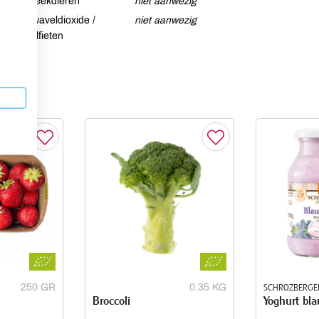
Weekdieren
niet aanwezig
Zwaveldioxide /
niet aanwezig
sulfieten
250 GR
0.35 KG
SCHROZBERGE
Broccoli
Yoghurt bl