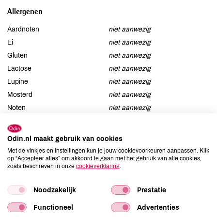
Allergenen
Aardnoten
niet aanwezig
Ei
niet aanwezig
Gluten
niet aanwezig
Lactose
niet aanwezig
Lupine
niet aanwezig
Mosterd
niet aanwezig
Noten
niet aanwezig
Schaaldieren
niet aanwezig
Selderij
niet aanwezig
Odin.nl maakt gebruik van cookies
Sesam
niet aanwezig
Met de vinkjes en instellingen kun je jouw cookievoorkeuren aanpassen. Klik
Soja
niet aanwezig
op “Accepteer alles” om akkoord te gaan met het gebruik van alle cookies,
zoals beschreven in onze
cookieverklaring
.
Vis
niet aanwezig
Weekdieren
niet aanwezig
Noodzakelijk
Prestatie
Zwaveldioxide / sulfieten
niet aanwezig
Functioneel
Advertenties