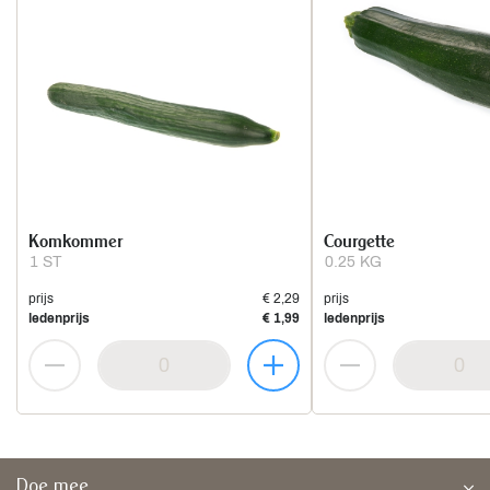
Komkommer
Courgette
1 ST
0.25 KG
prijs
€ 2,29
prijs
ledenprijs
€ 1,99
ledenprijs
Doe mee