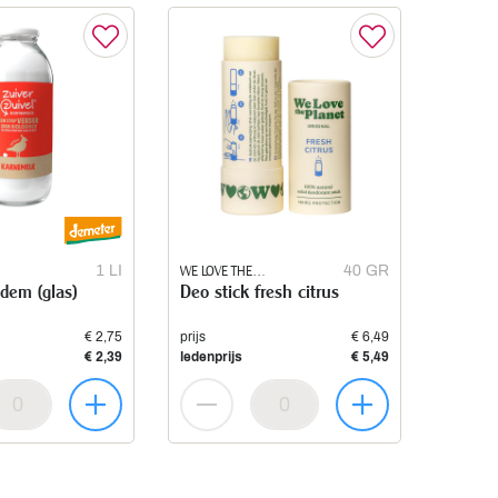
1 LI
WE LOVE THE
40 GR
dem (glas)
Deo stick fresh citrus
PLANET
€ 2,75
prijs
€ 6,49
€ 2,39
ledenprijs
€ 5,49