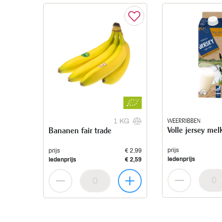
WEERRIBBEN
1 KG
Volle jersey mel
Bananen fair trade
prijs
prijs
€ 2,99
ledenprijs
ledenprijs
€ 2,59