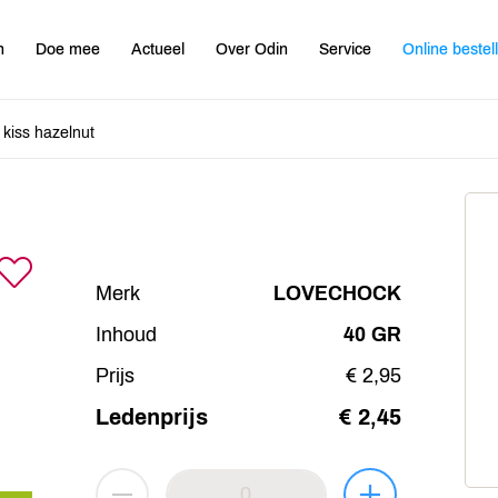
n
Doe mee
Actueel
Over Odin
Service
Online bestel
 kiss hazelnut
Merk
LOVECHOCK
Inhoud
40 GR
Prijs
€ 2,95
Ledenprijs
€ 2,45