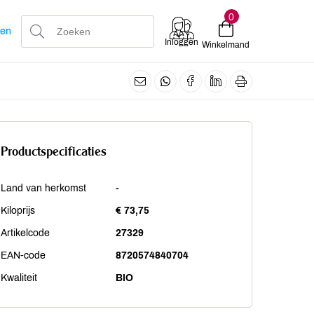
0
len
Inloggen
Winkelmand
Productspecificaties
Land van herkomst
-
Kiloprijs
€ 73,75
Artikelcode
27329
EAN-code
8720574840704
Kwaliteit
BIO