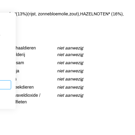
nkpoeder*(13%)(rijst, zonnebloemolie,zout),HAZELNOTEN* (16%),
tine*.
p
Schaaldieren
niet aanwezig
Selderij
niet aanwezig
Sesam
niet aanwezig
Soja
niet aanwezig
Vis
niet aanwezig
Weekdieren
niet aanwezig
Zwaveldioxide /
niet aanwezig
sulfieten