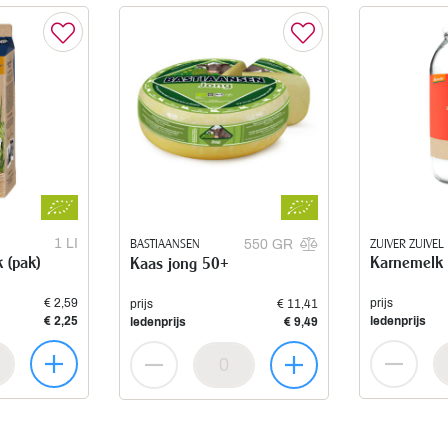
1 LI
BASTIAANSEN
ZUIVER ZUIVEL
550 GR
k (pak)
Karnemelk 
Kaas jong 50+
€ 2,59
prijs
prijs
€ 11,41
€ 2,25
ledenprijs
ledenprijs
€ 9,49