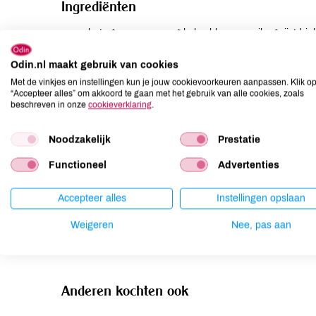
Ingrediënten
cacaoboter*, cacaomassa*,kokosbloesemsuiker*,rijstdri
vanillepoeder*, betaglucaan, emulgator: zonnebloemlechi
Odin.nl maakt gebruik van cookies
Allergenen
Met de vinkjes en instellingen kun je jouw cookievoorkeuren aanpassen. Klik o
“Accepteer alles” om akkoord te gaan met het gebruik van alle cookies, zoals
beschreven in onze
cookieverklaring
.
Aardnoten
niet aanwezig
Ei
niet aanwezig
Noodzakelijk
Prestatie
Gluten
niet aanwezig
Functioneel
Advertenties
Lactose
niet aanwezig
Lupine
niet aanwezig
Accepteer alles
Instellingen opslaan
Mosterd
niet aanwezig
Weigeren
Nee, pas aan
Noten
kan bevatten
Anderen kochten ook