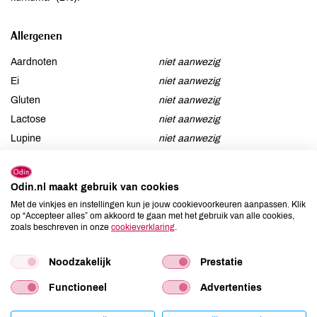
Allergenen
Aardnoten
niet aanwezig
Ei
niet aanwezig
Gluten
niet aanwezig
Lactose
niet aanwezig
Lupine
niet aanwezig
Mosterd
niet aanwezig
Noten
niet aanwezig
Odin.nl maakt gebruik van cookies
Schaaldieren
niet aanwezig
Met de vinkjes en instellingen kun je jouw cookievoorkeuren aanpassen. Klik
Selderij
niet aanwezig
op “Accepteer alles” om akkoord te gaan met het gebruik van alle cookies,
zoals beschreven in onze
cookieverklaring
.
Sesam
niet aanwezig
Soja
niet aanwezig
Noodzakelijk
Prestatie
Vis
niet aanwezig
Functioneel
Advertenties
Weekdieren
niet aanwezig
Zwaveldioxide / sulfieten
niet aanwezig