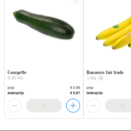
Courgette
Bananen fair trade
0.25 KG
1 KG
prijs
€ 0,99
prijs
ledenprijs
€ 0,87
ledenprijs