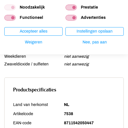
Mosterd
niet aanwezig
Noodzakelijk
Prestatie
Noten
niet aanwezig
Functioneel
Advertenties
Schaaldieren
niet aanwezig
Selderij
niet aanwezig
Accepteer alles
Instellingen opslaan
Sesam
niet aanwezig
Soja
niet aanwezig
Weigeren
Nee, pas aan
Vis
niet aanwezig
Weekdieren
niet aanwezig
Zwaveldioxide / sulfieten
niet aanwezig
Productspecificaties
Land van herkomst
NL
Artikelcode
7538
EAN-code
8711542050447