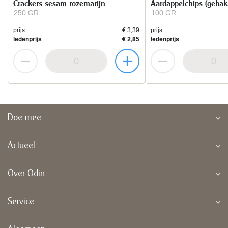
Crackers sesam-rozemarijn
Aardappelchips (gebak. 
250 GR
100 GR
prijs
€ 3,39
prijs
ledenprijs
€ 2,85
ledenprijs
Doe mee
Actueel
Over Odin
Service