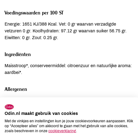
Voedingswaarden per 100 ST
Energie: 1651 KJ/388 Kcal. Vet: 0 gr waarvan verzadigde
vetzuren 0 gr. Koolhydraten: 97.12 gr waarvan suiker 56.75 gr.
Eiwitten: 0 gr. Zout: 0.25 gr.
Ingrediënten
Maïsstroop*, conserveermiddel: citroenzuur en natuurlijke aroma:
aardbei*.
Allergenen
Aardnoten
niet aanwezig
Ei
niet aanwezig
Odin.nl maakt gebruik van cookies
Gluten
niet aanwezig
Met de vinkjes en instellingen kun je jouw cookievoorkeuren aanpassen. Klik
Lactose
niet aanwezig
op “Accepteer alles” om akkoord te gaan met het gebruik van alle cookies,
zoals beschreven in onze
cookieverklaring
.
Lupine
niet aanwezig